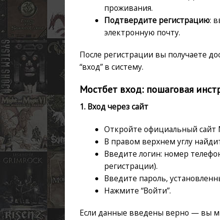
проживания.
Подтвердите регистрацию
: 
электронную почту.
После регистрации вы получаете до
“вход” в систему.
Мостбет вход: пошаговая инст
1. Вход через сайт
Откройте официальный сайт 
В правом верхнем углу найдит
Введите логин: номер телефона
регистрации).
Введите пароль, установленн
Нажмите “Войти”.
Если данные введены верно — вы м