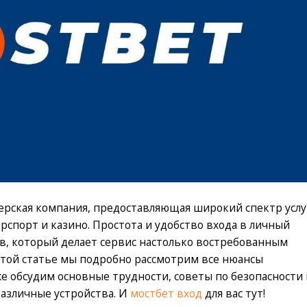
ерская компания, предоставляющая широкий спектр услу
ерспорт и казино. Простота и удобство входа в личный
в, который делает сервис настолько востребованным
этой статье мы подробно рассмотрим все нюансы
же обсудим основные трудности, советы по безопасности 
азличные устройства. И
мостбет вход
для вас тут!