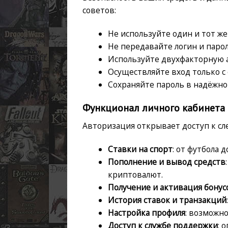
советов:
Не используйте один и тот же
Не передавайте логин и паро
Используйте двухфакторную 
Осуществляйте вход только с
Сохраняйте пароль в надёжно
Функционал личного кабинета 
Авторизация открывает доступ к с
Ставки на спорт
: от футбола 
Пополнение и вывод средств
криптовалют.
Получение и активация бонус
История ставок и транзакций
Настройка профиля
: возможн
Доступ к службе поддержки
: 