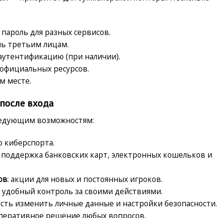
 пароль для разных сервисов.
ль третьим лицам.
аутентификацию (при наличии).
 официальных ресурсов.
м месте.
после входа
ледующим возможностям:
до киберспорта.
: поддержка банковских карт, электронных кошельков и
ов
: акции для новых и постоянных игроков.
: удобный контроль за своими действиями.
ость изменить личные данные и настройки безопасности.
оперативное решение любых вопросов.