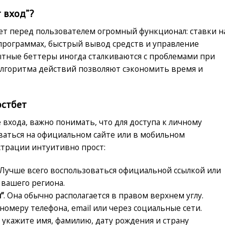
 вход”?
ет перед пользователем огромный функционал: ставки н
х программах, быстрый вывод средств и управление
тные беттеры иногда сталкиваются с проблемами при
алгоритма действий позволяют сэкономить время и
остбет
входа, важно понимать, что для доступа к личному
ваться на официальном сайте или в мобильном
страции интуитивно прост:
. Лучше всего воспользоваться официальной ссылкой или
вашего региона.
”
. Она обычно располагается в правом верхнем углу.
о номеру телефона, email или через социальные сети.
о укажите имя, фамилию, дату рождения и страну