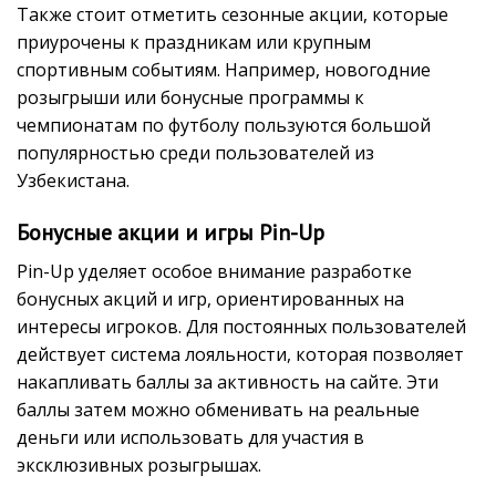
Также стоит отметить сезонные акции, которые
приурочены к праздникам или крупным
спортивным событиям. Например, новогодние
розыгрыши или бонусные программы к
чемпионатам по футболу пользуются большой
популярностью среди пользователей из
Узбекистана.
Бонусные акции и игры Pin-Up
Pin-Up уделяет особое внимание разработке
бонусных акций и игр, ориентированных на
интересы игроков. Для постоянных пользователей
действует система лояльности, которая позволяет
накапливать баллы за активность на сайте. Эти
баллы затем можно обменивать на реальные
деньги или использовать для участия в
эксклюзивных розыгрышах.