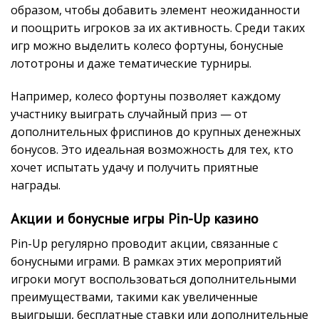
образом, чтобы добавить элемент неожиданности
и поощрить игроков за их активность. Среди таких
игр можно выделить колесо фортуны, бонусные
лототроны и даже тематические турниры.
Например, колесо фортуны позволяет каждому
участнику выиграть случайный приз — от
дополнительных фриспинов до крупных денежных
бонусов. Это идеальная возможность для тех, кто
хочет испытать удачу и получить приятные
награды.
Акции и бонусные игры Pin-Up казино
Pin-Up регулярно проводит акции, связанные с
бонусными играми. В рамках этих мероприятий
игроки могут воспользоваться дополнительными
преимуществами, такими как увеличенные
выигрыши, бесплатные ставки или дополнительные