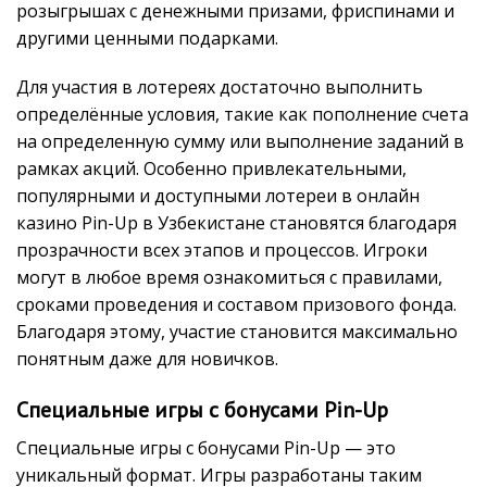
розыгрышах с денежными призами, фриспинами и
другими ценными подарками.
Для участия в лотереях достаточно выполнить
определённые условия, такие как пополнение счета
на определенную сумму или выполнение заданий в
рамках акций. Особенно привлекательными,
популярными и доступными лотереи в онлайн
казино Pin-Up в Узбекистане становятся благодаря
прозрачности всех этапов и процессов. Игроки
могут в любое время ознакомиться с правилами,
сроками проведения и составом призового фонда.
Благодаря этому, участие становится максимально
понятным даже для новичков.
Специальные игры с бонусами Pin-Up
Специальные игры с бонусами Pin-Up — это
уникальный формат. Игры разработаны таким