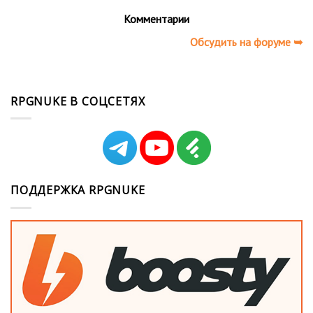
Комментарии
Обсудить на форуме ➥
RPGNUKE В СОЦСЕТЯХ
ПОДДЕРЖКА RPGNUKE