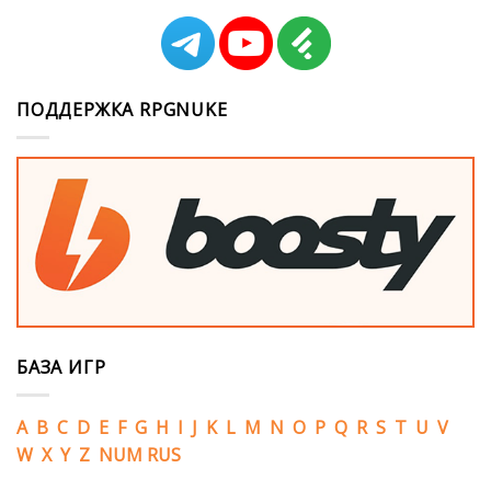
ПОДДЕРЖКА RPGNUKE
БАЗА ИГР
A
B
C
D
E
F
G
H
I
J
K
L
M
N
O
P
Q
R
S
T
U
V
W
X
Y
Z
NUM
RUS