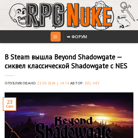
Skip
to
content
➥ ФОРУМ
В Steam вышла Beyond Shadowgate —
сиквел классической Shadowgate с NES
ОПУБЛИКОВАНО
23.09.2024 | 14:14
АВТОР:
DEL-VEY
23
Сен