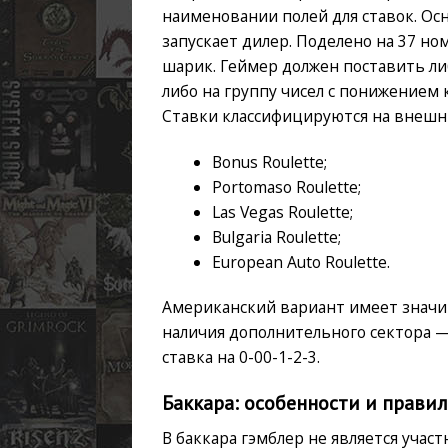
наименовании полей для ставок. Осн
запускает дилер. Поделено на 37 ном
шарик. Геймер должен поставить ли
либо на группу чисел с понижением
Ставки классифицируются на внешни
Bonus Roulette;
Portomaso Roulette;
Las Vegas Roulette;
Bulgaria Roulette;
European Auto Roulette.
Американский вариант имеет значим
наличия дополнительного сектора — 
ставка на 0-00-1-2-3.
Баккара: особенности и прави
В баккара гэмблер не является учас