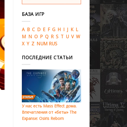
БАЗА ИГР
A
B
C
D
E
F
G
H
I
J
K
L
M
N
O
P
Q
R
S
T
U
V
W
X
Y
Z
NUM
RUS
ПОСЛЕДНИЕ СТАТЬИ
У нас есть Mass Effect дома.
Впечатления от «беты» The
Expanse: Osiris Reborn