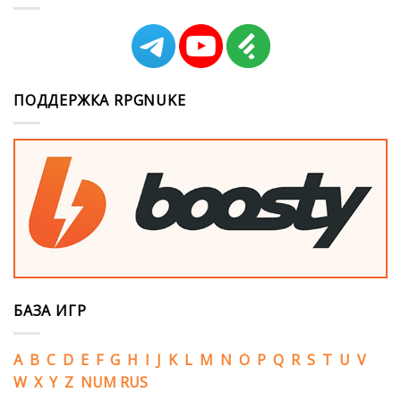
ПОДДЕРЖКА RPGNUKE
БАЗА ИГР
A
B
C
D
E
F
G
H
I
J
K
L
M
N
O
P
Q
R
S
T
U
V
W
X
Y
Z
NUM
RUS