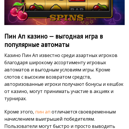
Пин Ап казино — выгодная игра в
популярные автоматы
Казино Пин Ап известно среди азартных игроков
благодаря широкому ассортименту игровых
автоматов и выгодным условиям игры. Кроме
слотов с высоким возвратом средств,
авторизованные игроки получают бонусы и кешбэк
от казино, могут принимать участие в акциях и
турнирах.
Кроме этого,
пин ап
отличается своевременным
начислением выигрышей победителям.
Пользователи могут быстро и просто выводить