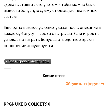
сделать ставки с его учетом, чтобы можно было
вывести бонусную сумму с помощью платежных
систем.
Еще одно важное условие, указанное в описании к
каждому бонусу — сроки отыгрыша. Если игрок не
успевает отыграть бонус за отведенное время,
поощрение аннулируется.
Партнёрские материалы
Комментарии
Обсудить на форуме ➥
RPGNUKE В СОЦСЕТЯХ