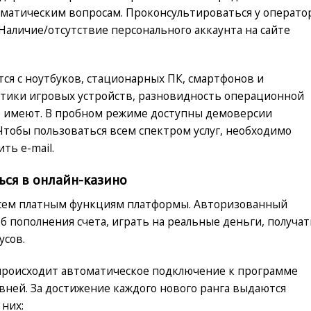
матическим вопросам. Проконсультироваться у операто
Наличие/отсутствие персонального аккаунта на сайте
ся с ноутбуков, стационарных ПК, смартфонов и
стики игровых устройств, разновидность операционной
не имеют. В пробном режиме доступны демоверсии
Чтобы пользоваться всем спектром услуг, необходимо
ть e-mail.
ься в онлайн-казино
всем платным функциям платформы. Авторизованный
б пополнения счета, играть на реальные деньги, получат
усов.
 происходит автоматическое подключение к программе
овней. За достижение каждого нового ранга выдаются
них: