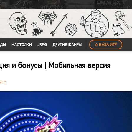
☆ БАЗА ИГР
ЙДЫ
НАСТОЛКИ
JRPG
ДРУГИЕ ЖАНРЫ
ция и бонусы | Мобильная версия
VEY