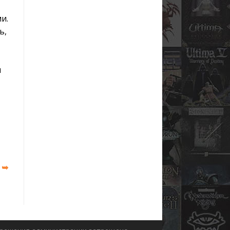
и.
ь,
н
 ➥