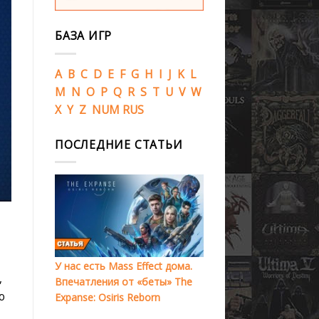
БАЗА ИГР
A
B
C
D
E
F
G
H
I
J
K
L
M
N
O
P
Q
R
S
T
U
V
W
X
Y
Z
NUM
RUS
ПОСЛЕДНИЕ СТАТЬИ
У нас есть Mass Effect дома.
,
Впечатления от «беты» The
о
Expanse: Osiris Reborn