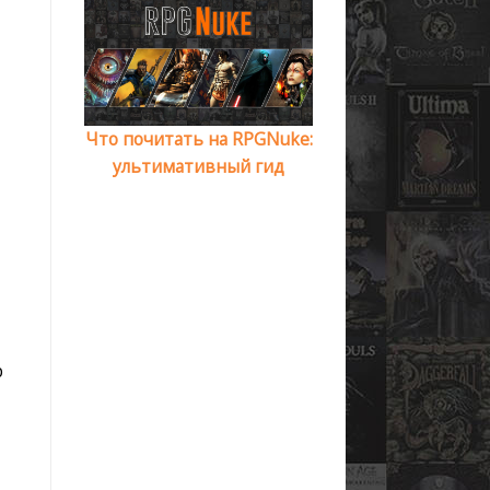
Что почитать на RPGNuke:
ультимативный гид
р