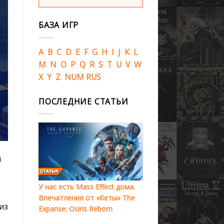
БАЗА ИГР
A
B
C
D
E
F
G
H
I
J
K
L
M
N
O
P
Q
R
S
T
U
V
W
X
Y
Z
NUM
RUS
ПОСЛЕДНИЕ СТАТЬИ
й
У нас есть Mass Effect дома.
Впечатления от «беты» The
из
Expanse: Osiris Reborn