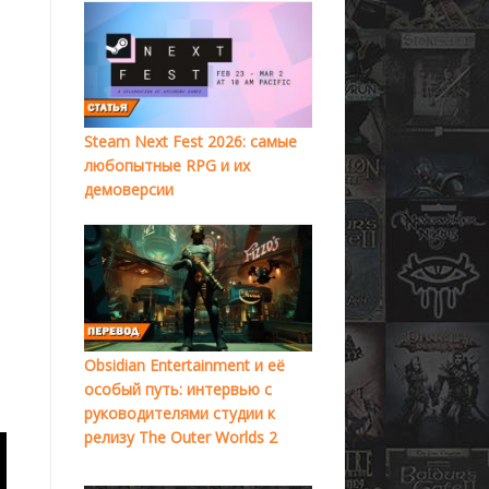
Steam Next Fest 2026: самые
любопытные RPG и их
демоверсии
Obsidian Entertainment и её
особый путь: интервью с
руководителями студии к
релизу The Outer Worlds 2