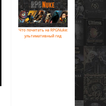
Что почитать на RPGNuke:
ультимативный гид