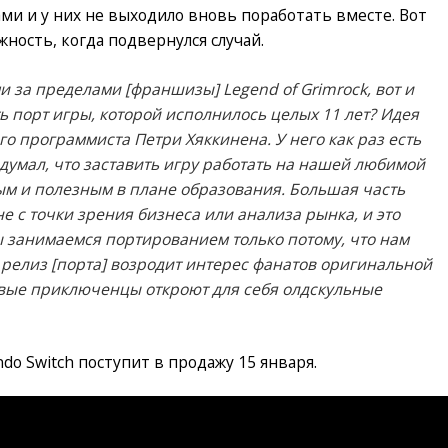
ми и у них не выходило вновь поработать вместе. Вот
жность, когда подвернулся случай.
 за пределами [франшизы] Legend of Grimrock, вот и
ь порт игры, которой исполнилось целых 11 лет? Идея
го программиста Петри Хяккинена. У него как раз есть
подумал, что заставить игру работать на нашей любимой
ым и полезным в плане образования. Большая часть
 с точки зрения бизнеса или анализа рынка, и это
ы занимаемся портированием только потому, что нам
 релиз [порта] возродит интерес фанатов оригинальной
новые приключенцы откроют для себя олдскульные
ndo Switch поступит в продажу 15 января.