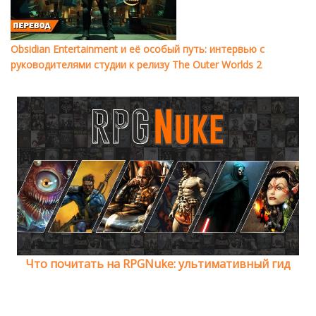
Obsidian Entertainment и её особый путь: интервью с
руководителями студии к релизу The Outer Worlds 2
Что почитать на RPGNuke: ультимативный гид