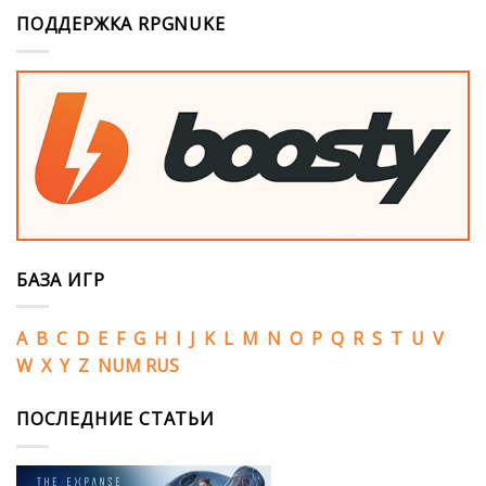
ПОДДЕРЖКА RPGNUKE
БАЗА ИГР
A
B
C
D
E
F
G
H
I
J
K
L
M
N
O
P
Q
R
S
T
U
V
W
X
Y
Z
NUM
RUS
ПОСЛЕДНИЕ СТАТЬИ