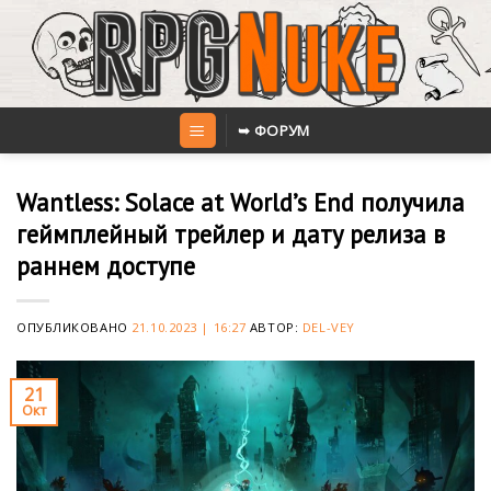
Skip
to
content
➥ ФОРУМ
Wantless: Solace at World’s End получила
геймплейный трейлер и дату релиза в
раннем доступе
ОПУБЛИКОВАНО
21.10.2023 | 16:27
АВТОР:
DEL-VEY
21
Окт