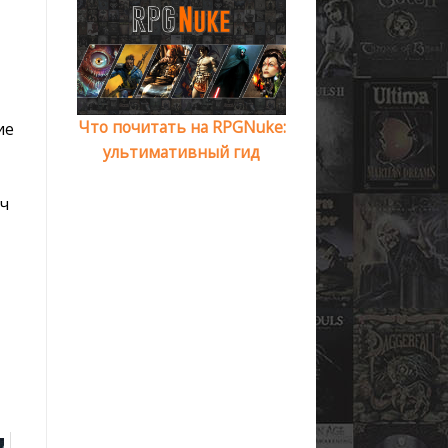
Что почитать на RPGNuke:
ие
ультимативный гид
тч