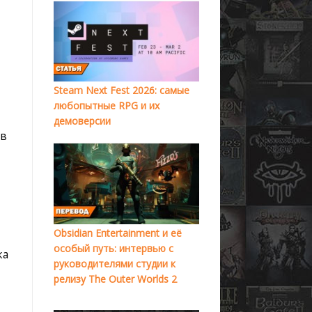
Steam Next Fest 2026: самые
любопытные RPG и их
демоверсии
 в
Obsidian Entertainment и её
особый путь: интервью с
ка
руководителями студии к
релизу The Outer Worlds 2