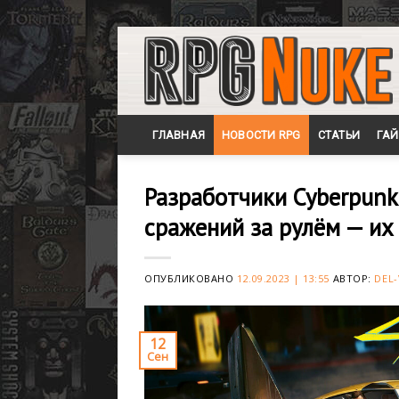
Skip
to
content
ГЛАВНАЯ
НОВОСТИ RPG
СТАТЬИ
ГА
Разработчики Cyberpunk
сражений за рулём — их 
ОПУБЛИКОВАНО
12.09.2023 | 13:55
АВТОР:
DEL-
12
Сен