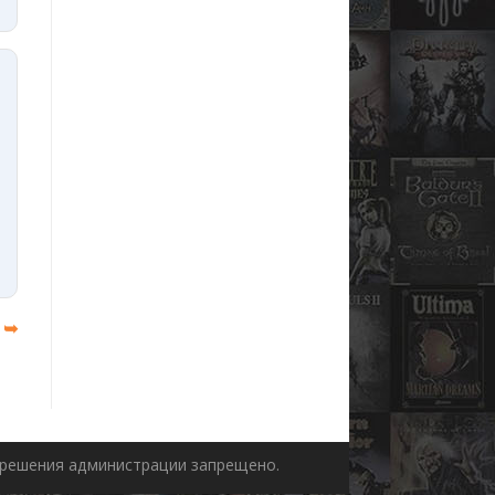
 ➥
азрешения администрации запрещено.