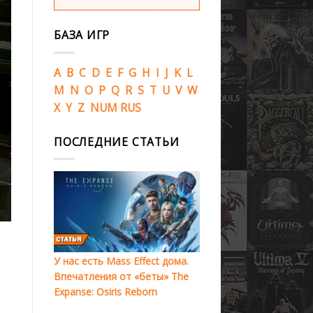
БАЗА ИГР
A
B
C
D
E
F
G
H
I
J
K
L
M
N
O
P
Q
R
S
T
U
V
W
X
Y
Z
NUM
RUS
ПОСЛЕДНИЕ СТАТЬИ
У нас есть Mass Effect дома.
Впечатления от «беты» The
Expanse: Osiris Reborn