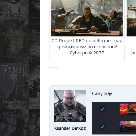
CD Projekt RED не работает над
тремя играми во вселенной
Cyberpunk 2077
р
Сижу-жду
Ksander De'Koz