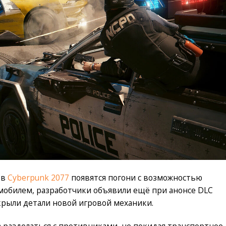
 в
Cyberpunk 2077
появятся погони с возможностью
мобилем, разработчики объявили ещё при анонсе DLC
скрыли детали новой игровой механики.
ба разделаться с противниками, не покидая транспортное