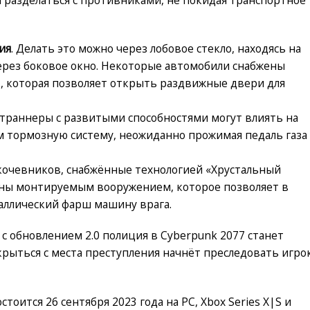
ия
. Делать это можно через лобовое стекло, находясь на
ерез боковое окно. Некоторые автомобили снабжены
», которая позволяет открыть раздвижные двери для
етраннеры с развитыми способностями могут влиять на
м тормозную систему, неожиданно прожимая педаль газа
кочевников, снабжённые технологией «Хрустальный
аны монтируемым вооружением, которое позволяет в
аллический фарш машину врага.
с обновлением 2.0 полиция в Cyberpunk 2077 станет
скрыться с места преступления начнёт преследовать игро
тоится 26 сентября 2023 года на PC, Xbox Series X|S и