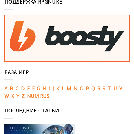
ПОДДЕРЖКА RPGNUKE
БАЗА ИГР
A
B
C
D
E
F
G
H
I
J
K
L
M
N
O
P
Q
R
S
T
U
V
W
X
Y
Z
NUM
RUS
ПОСЛЕДНИЕ СТАТЬИ