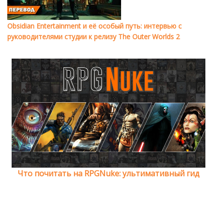
Obsidian Entertainment и её особый путь: интервью с
руководителями студии к релизу The Outer Worlds 2
Что почитать на RPGNuke: ультимативный гид