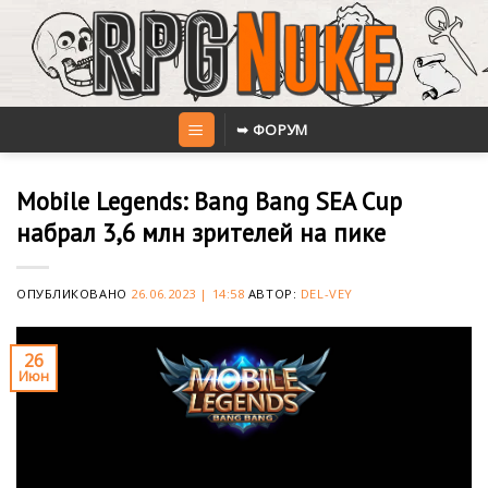
Skip
to
content
➥ ФОРУМ
Mobile Legends: Bang Bang SEA Cup
набрал 3,6 млн зрителей на пике
ОПУБЛИКОВАНО
26.06.2023 | 14:58
АВТОР:
DEL-VEY
26
Июн