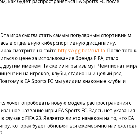
м, как будет распространяться EA Sports FC после
а. Эта игра смогла стать самым популярным спортивным
лась в отдельную киберспортивную дисциплину.
ирах смотрите на сайте
https://gg.bet/ru/fifa
. После того к
иться о цене за использование бренда FIFA, стало
од другим именем. Также из игры изымут Чемпионат мир
 лицензии на игроков, клубы, стадионы и целый ряд
Поэтому в EA Sports FC мы увидим знакомые клубы и
orts хочет опробовать новую модель распространения с
иальное название игры EA Sports FC. Здесь нет указания
 в случае с FIFA 23. Является ли это намеком на то, что EA
игру, которая будет обновляться ежемесячно или ежегодн
?