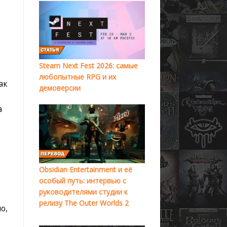
Steam Next Fest 2026: самые
любопытные RPG и их
ак
демоверсии
а
Obsidian Entertainment и её
особый путь: интервью с
руководителями студии к
релизу The Outer Worlds 2
о,