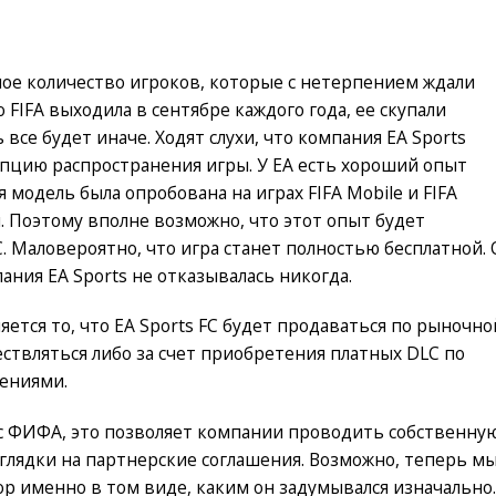
ное количество игроков, которые с нетерпением ждали
 FIFA выходила в сентябре каждого года, ее скупали
все будет иначе. Ходят слухи, что компания EA Sports
пцию распространения игры. У EA есть хороший опыт
я модель была опробована на играх FIFA Mobile и FIFA
и. Поэтому вполне возможно, что этот опыт будет
FC. Маловероятно, что игра станет полностью бесплатной. 
ния EA Sports не отказывалась никогда.
ется то, что EA Sports FC будет продаваться по рыночно
ствляться либо за счет приобретения платных DLC по
лениями.
 с ФИФА, это позволяет компании проводить собственну
оглядки на партнерские соглашения. Возможно, теперь м
 именно в том виде, каким он задумывался изначально.