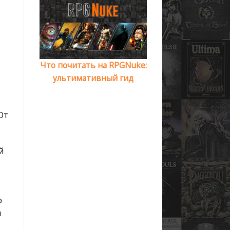
Что почитать на RPGNuke:
ультимативный гид
От
й
ю
ы