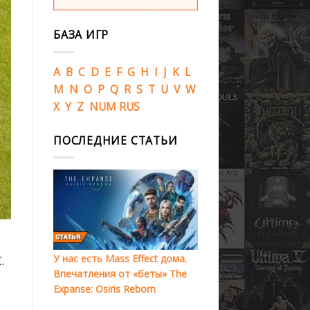
БАЗА ИГР
A
B
C
D
E
F
G
H
I
J
K
L
M
N
O
P
Q
R
S
T
U
V
W
X
Y
Z
NUM
RUS
ПОСЛЕДНИЕ СТАТЬИ
У нас есть Mass Effect дома.
.
Впечатления от «беты» The
Expanse: Osiris Reborn