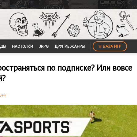
☆ БАЗА ИГР
ЙДЫ
НАСТОЛКИ
JRPG
ДРУГИЕ ЖАНРЫ
ространяться по подписке? Или вовсе
й?
VEY