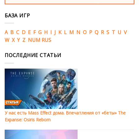
БАЗА ИГР
A
B
C
D
E
F
G
H
I
J
K
L
M
N
O
P
Q
R
S
T
U
V
W
X
Y
Z
NUM
RUS
ПОСЛЕДНИЕ СТАТЬИ
У нас есть Mass Effect дома. Впечатления от «беты» The
Expanse: Osiris Reborn