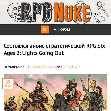
Skip
to
content
➥ ФОРУМ
Состоялся анонс стратегической RPG Six
Ages 2: Lights Going Out
ОПУБЛИКОВАНО
03.04.2023 | 20:53
АВТОР:
DEL-VEY
03
Апр