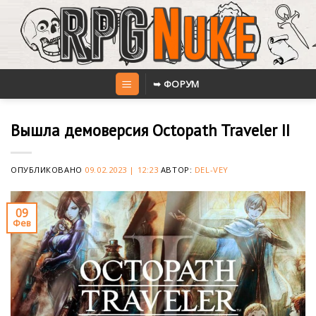
Skip
to
content
➥ ФОРУМ
Вышла демоверсия Octopath Traveler II
ОПУБЛИКОВАНО
09.02.2023 | 12:23
АВТОР:
DEL-VEY
09
Фев