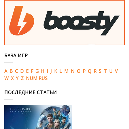
БАЗА ИГР
A
B
C
D
E
F
G
H
I
J
K
L
M
N
O
P
Q
R
S
T
U
V
W
X
Y
Z
NUM
RUS
ПОСЛЕДНИЕ СТАТЬИ