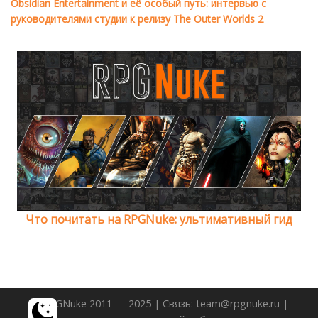
Obsidian Entertainment и её особый путь: интервью с
руководителями студии к релизу The Outer Worlds 2
Что почитать на RPGNuke: ультимативный гид
© RPGNuke 2011 — 2025 | Связь: team@rpgnuke.ru |