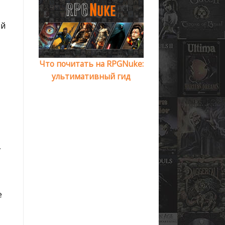
ий
Что почитать на RPGNuke:
ультимативный гид
,
е