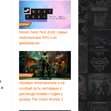
Steam Next Fest 2026: самые
любопытные RPG и их
демоверсии
я
Obsidian Entertainment и её
 и
особый путь: интервью с
руководителями студии к
релизу The Outer Worlds 2