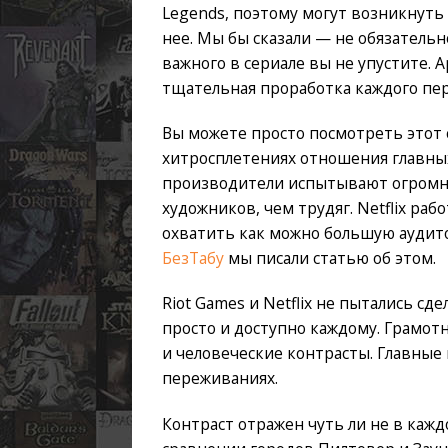
Legends, поэтому могут возникнуть
нее. Мы бы сказали — не обязательн
важного в сериале вы не упустите. 
тщательная проработка каждого пер
Вы можете просто посмотреть этот с
хитросплетениях отношения главных
производители испытывают огромну
художников, чем трудяг. Netflix раб
охватить как можно большую аудито
БезТабу
мы писали статью об этом.
Riot Games и Netflix не пытались с
просто и доступно каждому. Грамот
и человеческие контрасты. Главны
переживаниях.
Контраст отражен чуть ли не в каж