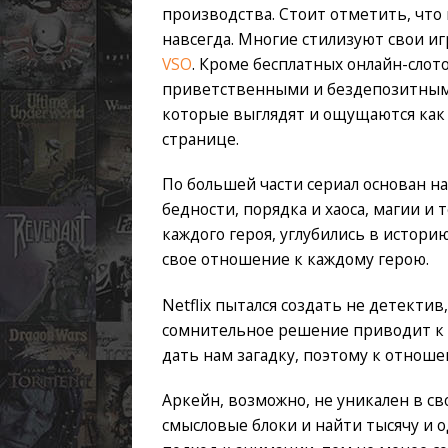
производства. Стоит отметить, что и
навсегда. Многие стилизуют свои иг
VSO
. Кроме бесплатных онлайн-слот
приветственными и бездепозитными
которые выглядят и ощущаются как
странице.
По большей части сериал основан н
бедности, порядка и хаоса, магии и
каждого героя, углубились в истор
свое отношение к каждому герою.
Netflix пытался создать не детекти
сомнительное решение приводит к 
дать нам загадку, поэтому к отнош
Аркейн, возможно, не уникален в с
смысловые блоки и найти тысячу и од