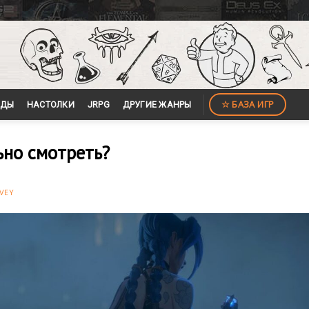
☆ БАЗА ИГР
ЙДЫ
НАСТОЛКИ
JRPG
ДРУГИЕ ЖАНРЫ
ьно смотреть?
VEY