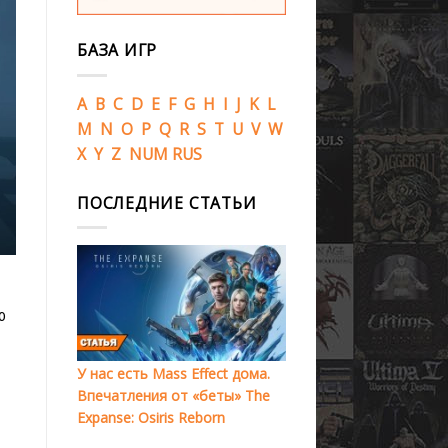
БАЗА ИГР
A
B
C
D
E
F
G
H
I
J
K
L
M
N
O
P
Q
R
S
T
U
V
W
X
Y
Z
NUM
RUS
ПОСЛЕДНИЕ СТАТЬИ
ю
У нас есть Mass Effect дома.
Впечатления от «беты» The
Expanse: Osiris Reborn