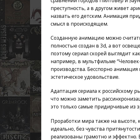
сравнении городов Пилтовер и Заун
преступность, а в другом живет ари
назвать его детским. Анимация прид
смысл в происходящем.
Созданную анимацию можно считать
полностью создан в 3d, а вот осве
поэтому сериал скорей выглядит как
например, в мультфильме “Человек-
производства. Бесспорно анимация 
эстетическое удовольствие.
Адаптация сериала к российскому ры
что можно заметить рассинхронизац
это только самые придирчивые из 
Проработки мира также на высоте,
идеально, без чувства притянутост
реализованы грамотно и эффектно. 