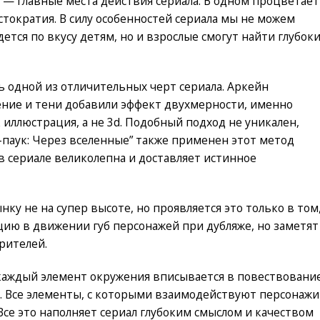
 — главные места действия сериала. В одном процветает
стократия. В силу особенностей сериала мы не можем
ется по вкусу детям, но и взрослые смогут найти глубок
 одной из отличительных черт сериала. Аркейн
щение и тени добавили эффект двухмерности, именно
 иллюстрация, а не 3d. Подобный подход не уникален,
паук: Через вселенные” также применен этот метод
в сериале великолепна и доставляет истинное
нку не на супер высоте, но проявляется это только в том
ию в движении губ персонажей при дубляже, но заметят
зрителей.
 каждый элемент окружения вписывается в повествовани
и. Все элементы, с которыми взаимодействуют персонажи
Все это наполняет сериал глубоким смыслом и качеством