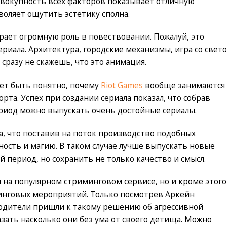
овокупность всех факторов показывает отличную
воляет ощутить эстетику сполна.
рает огромную роль в повествовании. Пожалуй, это
риала. Архитектура, городские механизмы, игра со свето
 сразу не скажешь, что это анимация.
ет быть понятно, почему
Riot Games
вообще занимаются
та. Успех при создании сериала показал, что собрав
риод можно выпускать очень достойные сериалы.
, что поставив на поток производство подобных
ность и магию. В таком случае лучше выпускать новые
 период, но сохранить не только качество и смысл.
на популярном стриминговом сервисе, но и кроме этого
инговых мероприятий. Только посмотрев Аркейн
водители пришли к такому решению об агрессивной
азать насколько они без ума от своего детища. Можно