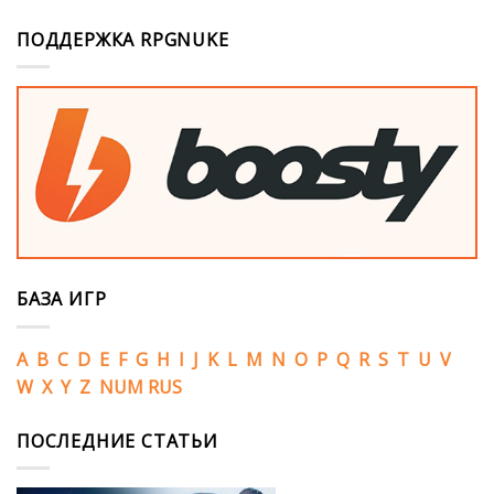
ПОДДЕРЖКА RPGNUKE
БАЗА ИГР
A
B
C
D
E
F
G
H
I
J
K
L
M
N
O
P
Q
R
S
T
U
V
W
X
Y
Z
NUM
RUS
ПОСЛЕДНИЕ СТАТЬИ