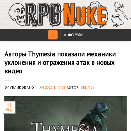
Skip
to
content
➥ ФОРУМ
Авторы Thymesia показали механики
уклонения и отражения атак в новых
видео
ОПУБЛИКОВАНО
11.04.2022 | 13:08
АВТОР:
DEL-VEY
11
Апр