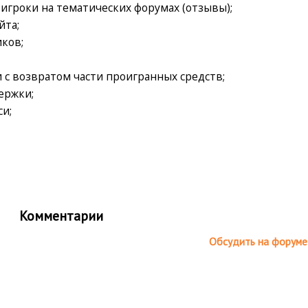
 игроки на тематических форумах (отзывы);
йта;
иков;
 с возвратом части проигранных средств;
ержки;
си;
Комментарии
Обсудить на форуме