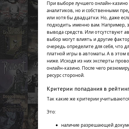
При выборе лучшего онлайн-казино 
аналитиков, но и собственными пре
или хотя бы двадцатки. Но, даже ес
подходить именно вам. Например, з
вывода средств. Или отсутствуют а
выбор могут влиять и другие факто
очередь определите для себя, что д
платной игры в автоматы. А в этом
ниже. Исходя из них эксперты пров
онлайн-казино. После чего резюмиру
ресурс стороной.
Критерии попадания в рейтин
Так какие же критерии учитываются
Это:
наличие разрешающей докуме