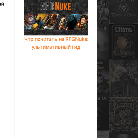
ий
Что почитать на RPGNuke:
ультимативный гид