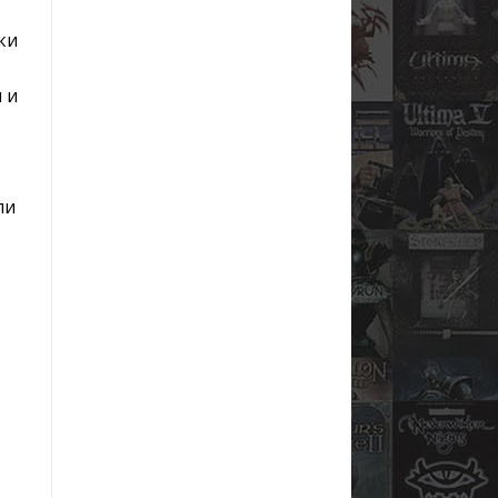
ки
 и
ли