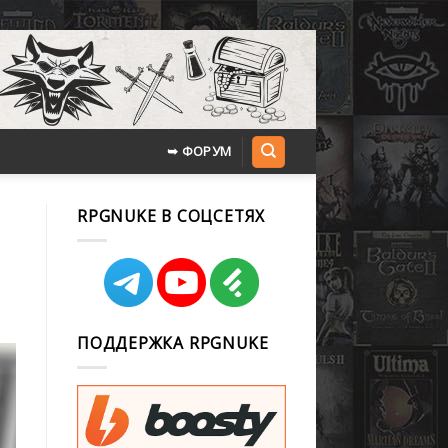
➥ ФОРУМ
RPGNUKE В СОЦСЕТЯХ
ПОДДЕРЖКА RPGNUKE