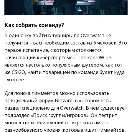
Как собрать команду?
В одиночку войти в турниры по Overwatch не
получится – вам необходим состав из 6 человек. Это
первое испытание, с которым столкнется
начинающий киберспортсмен. Так как OW не
является настолько популярным шутером, как тот
же CS:GO, найти товарищей по команде будет куда
сложнее.
Для поиска тиммейтов можно использовать
официальный форум Blizzard, в котором есть
раздел специально для Overwatch. В нем существует
подраздел «Поиск группы/игроков». Он пестрит
множеством объявлений от игроков самого
разнообразного уровня, которые ищут тиммейтов,