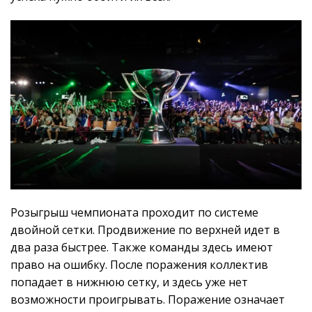
Розыгрыш чемпионата проходит по системе
двойной сетки. Продвижение по верхней идет в
два раза быстрее. Также команды здесь имеют
право на ошибку. После поражения коллектив
попадает в нижнюю сетку, и здесь уже нет
возможности проигрывать. Поражение означает