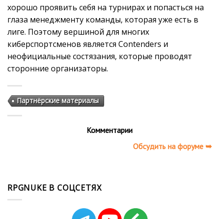
хорошо проявить себя на турнирах и попасться на
глаза менеджменту команды, которая уже есть в
лиге. Поэтому вершиной для многих
киберспортсменов является Contenders и
неофициальные состязания, которые проводят
сторонние организаторы.
Партнёрские материалы
Комментарии
Обсудить на форуме ➥
RPGNUKE В СОЦСЕТЯХ