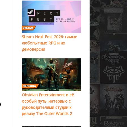
Steam Next Fest 2026: самые
любопытные RPG и их
демоверсии
Obsidian Entertainment и её
особый путь: интервью с
е
руководителями студии к
релизу The Outer Worlds 2