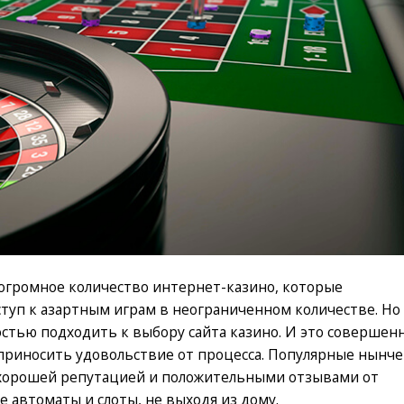
огромное количество интернет-казино, которые
туп к азартным играм в неограниченном количестве. Но
остью подходить к выбору сайта казино. И это совершен
 приносить удовольствие от процесса. Популярные нынче
хорошей репутацией и положительными отзывами от
 автоматы и слоты, не выходя из дому.