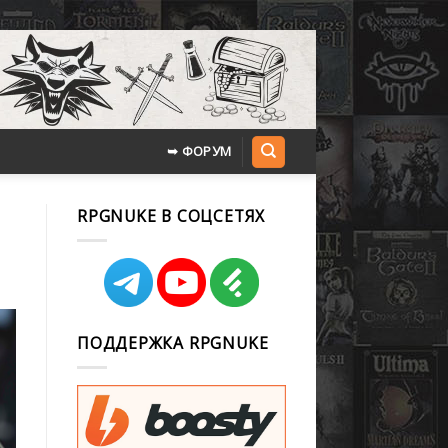
➥ ФОРУМ
RPGNUKE В СОЦСЕТЯХ
ПОДДЕРЖКА RPGNUKE