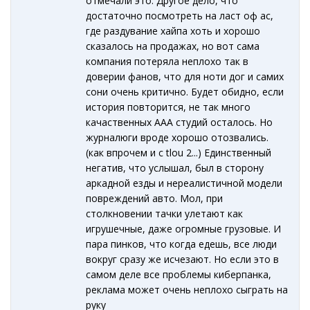
отмечали это. Другое дело, что
достаточно посмотреть на ласт оф ас,
где раздувание хайпа хоть и хорошо
сказалось на продажах, но вот сама
компания потеряла неплохо так в
доверии фанов, что для ноти дог и самих
сони очень критично. Будет обидно, если
история повторится, не так много
качаственных ААА студий осталось. Но
журналюги вроде хорошо отозвались.
(как впрочем и с tlou 2...) Единственный
негатив, что услышал, был в сторону
аркадной езды и нереалистичной модели
повреждений авто. Мол, при
столкновении тачки улетают как
игрушечные, даже огромные грузовые. И
пара пинков, что когда едешь, все люди
вокруг сразу же исчезают. Но если это в
самом деле все проблемы киберпанка,
реклама может очень неплохо сыграть на
руку