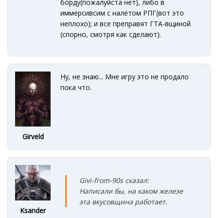
борду(пожалуйста нет), либо в
иммерсивсим с налётом РПГ(вот это
неплохо); и все преправят ГТА-вщиной
(спорно, смотря как сделают).
Ну, не знаю... Мне игру это не продало
пока что.
Girveld
Givi-from-90s сказал:
Написали бы, на каком железе
эта вкусовщина работает.
Ksander