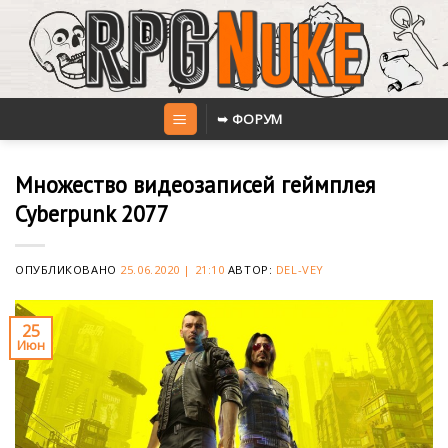
Skip
to
content
➥ ФОРУМ
Множество видеозаписей геймплея
Cyberpunk 2077
ОПУБЛИКОВАНО
25.06.2020 | 21:10
АВТОР:
DEL-VEY
25
Июн