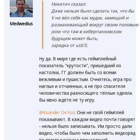
Никитич сказал:
Даже нельзя было сделать так, что бы
V не вёл себя как мудак, хамящий и
Medwedius
размахивающий вокруг своим половым 
(или что там в киберпанковском
будущем может быть,
зарядка от usb?).
Ну да. В мире где есть геймплейный
показатель "крутости", пришедший из
настолки, ГГ должен быть со всеми
вежливым и пушистым. Очнитесь, игра про
наглых и отчаянных, а не про спасителя
человечества разносящего тёплые одеяла.
Вы явно ждёте не ту игру.
@Ksander De'Koz
Они не свой геймплей
показывают. В каждом видео почти говорят
- нельзя было записывать. Им просто дали
видео, чтобы было чем заполнить видеоряд
во время рассказа впечатлений.