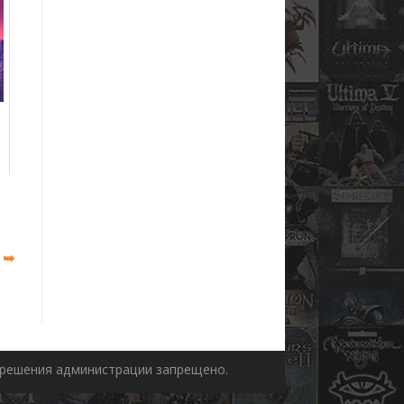
 ➥
азрешения администрации запрещено.