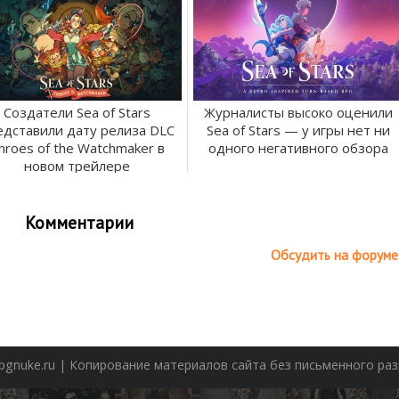
Создатели Sea of Stars
Журналисты высоко оценили
едставили дату релиза DLC
Sea of Stars — у игры нет ни
hroes of the Watchmaker в
одного негативного обзора
новом трейлере
Комментарии
Обсудить на форуме
pgnuke.ru | Копирование материалов сайта без письменного р