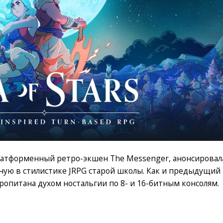
 платформенный ретро-экшен The Messenger, анонсировал
нную в стилистике JRPG старой школы. Как и предыдущий
ропитана духом ностальгии по 8- и 16-битным консолям.