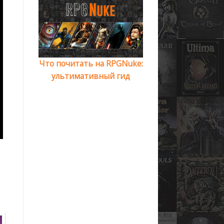
Что почитать на RPGNuke:
ультимативный гид