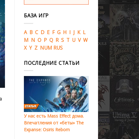
БАЗА ИГР
A
B
C
D
E
F
G
H
I
J
K
L
M
N
O
P
Q
R
S
T
U
V
W
X
Y
Z
NUM
RUS
ПОСЛЕДНИЕ СТАТЬИ
а
У нас есть Mass Effect дома.
Впечатления от «беты» The
Expanse: Osiris Reborn