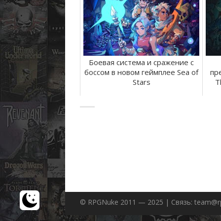
Боевая система и сражение с
боссом в новом геймплее Sea of
пр
Stars
T
© RPGNuke 2011 — 2025 | Связь: team@r