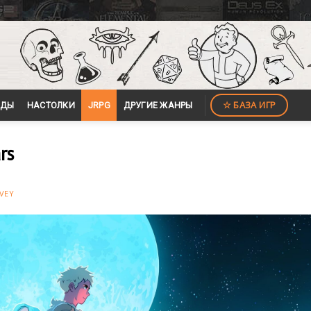
☆ БАЗА ИГР
ЙДЫ
НАСТОЛКИ
JRPG
ДРУГИЕ ЖАНРЫ
rs
VEY