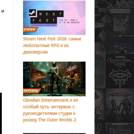
 и
Steam Next Fest 2026: самые
любопытные RPG и их
демоверсии
Obsidian Entertainment и её
особый путь: интервью с
руководителями студии к
релизу The Outer Worlds 2