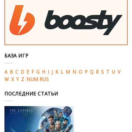
БАЗА ИГР
A
B
C
D
E
F
G
H
I
J
K
L
M
N
O
P
Q
R
S
T
U
V
W
X
Y
Z
NUM
RUS
ПОСЛЕДНИЕ СТАТЬИ