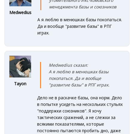
утомительного Икс-комовского
менеджмента базы и союзников
Medwedius
А я люблю в менюшках базы покопаться.
Да и вообще "развитие базы" в РПГ
играх.
Medwedius сказал:
А я люблю в менюшках базы
покопаться. Да и вообще
Tayon
"развитие базы" в РПГ играх.
Дело не в раскачке базы, она норм. Дело
в попытке усидеть на нескольких стульях
"поддержки союзников". Я хочу
тактических сражений, а не слежки за
всякими показателями, которые
постоянно пытаются пробить дно, даже