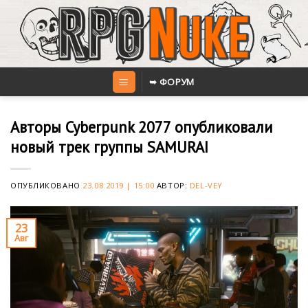
Skip
to
content
➥ ФОРУМ
Авторы Cyberpunk 2077 опубликовали
новый трек группы SAMURAI
ОПУБЛИКОВАНО
23.08.2019 | 15:00
АВТОР:
DEL-VEY
23
Авг