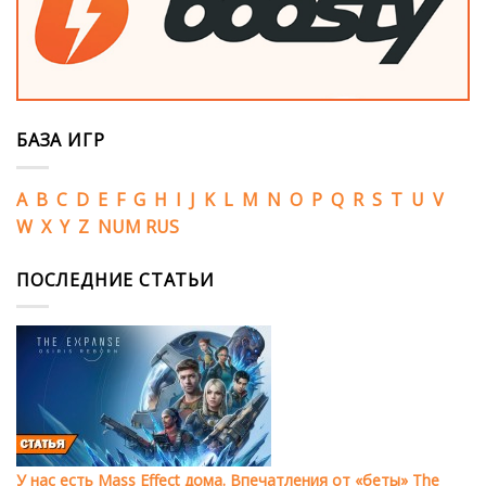
БАЗА ИГР
A
B
C
D
E
F
G
H
I
J
K
L
M
N
O
P
Q
R
S
T
U
V
W
X
Y
Z
NUM
RUS
ПОСЛЕДНИЕ СТАТЬИ
У нас есть Mass Effect дома. Впечатления от «беты» The