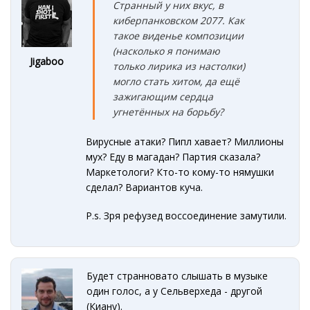
Странный
у них вкус, в
киберпанковском 2077. Как
такое виденье композиции
(насколько я понимаю
Jigaboo
только лирика из настолки)
могло стать хитом, да ещё
зажигающим сердца
угнетённых на борьбу?
Вирусные атаки? Пипл хавает? Миллионы
мух? Еду в магадан? Партия сказала?
Маркетологи? Кто-то кому-то нямушки
сделал? Вариантов куча.
P.s. Зря рефузед воссоединение замутили.
Будет странновато слышать в музыке
один голос, а у Сельверхеда - другой
(Киану).