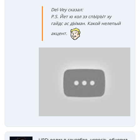
Del-Vey сказал:
P.S. Йет ю кол зэ спЫрЫт х
у
гайдс ас дЫман.
Какой нелепый
акцент.
UPD: релиз в сентябре, новость обновил.