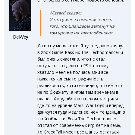
Wizzard сказал:
И что у меня сомнения насчет
того, что Спайдеры вытянут на
том уровне на каком обещают.
Del-Vey
Да вот у меня тоже. Я тут недавно качнул
в Xbox Game Pass их The Technomancer и
был очень счастлив, что не стал
покупать это дело на PS4, потому
хватило меня на полчаса. Они всё
пыжатся кинематографичность
реализовать, хотя очевидно, что им это
не по бюджету, а игры тем временем в
плане UX и удобства в целом застряли
где-то на уровне Mars: War Logs и вперёд
движутся куда медленее, чем тенденции в
этой области. Если The Technomancer
отстал от современных игр лет на семь,
то GreedFall имеет все шансы остаться