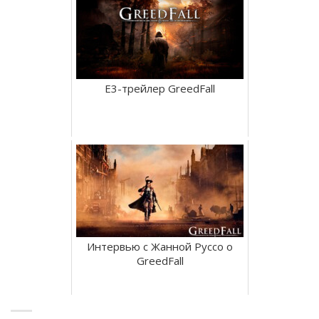
E3-трейлер GreedFall
Интервью с Жанной Руссо о
GreedFall