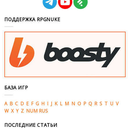
ПОДДЕРЖКА RPGNUKE
БАЗА ИГР
A
B
C
D
E
F
G
H
I
J
K
L
M
N
O
P
Q
R
S
T
U
V
W
X
Y
Z
NUM
RUS
ПОСЛЕДНИЕ СТАТЬИ