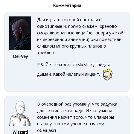
Комментарии
Для игры, в которой настолько
однотипные и, прямо скажем, хреново
смоделированные лица (не говоря уже об
их деревянной анимации) они поместили
слишком много крупных планов в
трейлер.
Del-Vey
P.S. Йет ю кол зэ спЫрЫт ху гайдс ас
дЫман. Какой нелепый акцент.
В очередной раз упомяну, что задумка
для сеттинга что надо. И что у меня
сомнения насчет того, что Спайдеры
вытянут на том уровне на каком
обещают.
Wizzard