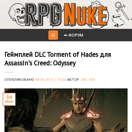
Skip
to
content
➥ ФОРУМ
Геймплей DLC Torment of Hades для
Assassin’s Creed: Odyssey
ОПУБЛИКОВАНО
04.06.2019 | 19:03
АВТОР:
DEL-VEY
04
Июн