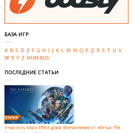
БАЗА ИГР
A
B
C
D
E
F
G
H
I
J
K
L
M
N
O
P
Q
R
S
T
U
V
W
X
Y
Z
NUM
RUS
ПОСЛЕДНИЕ СТАТЬИ
У нас есть Mass Effect дома. Впечатления от «беты» The