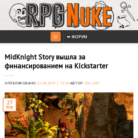
Skip
to
content
➥ ФОРУМ
MidKnight Story вышла за
финансированием на Kickstarter
ОПУБЛИКОВАНО
27.04.2019 | 15:59
АВТОР:
DEL-VEY
27
Апр