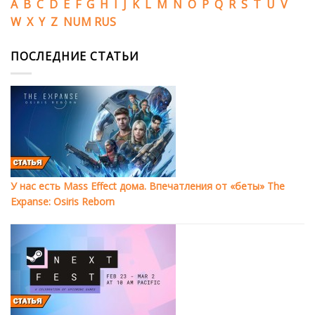
A
B
C
D
E
F
G
H
I
J
K
L
M
N
O
P
Q
R
S
T
U
V
W
X
Y
Z
NUM
RUS
ПОСЛЕДНИЕ СТАТЬИ
У нас есть Mass Effect дома. Впечатления от «беты» The
Expanse: Osiris Reborn