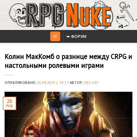
Skip
to
content
➥ ФОРУМ
Колин МакКомб о разнице между CRPG и
настольными ролевыми играми
ОПУБЛИКОВАНО
26.04.2019 | 14:17
АВТОР:
DEL-VEY
26
Апр