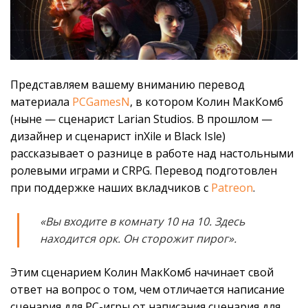
Представляем вашему вниманию перевод
материала
PCGamesN
, в котором Колин МакКомб
(ныне — сценарист Larian Studios. В прошлом —
дизайнер и сценарист inXile и Black Isle)
рассказывает о разнице в работе над настольными
ролевыми играми и CRPG. Перевод подготовлен
при поддержке наших вкладчиков с
Patreon
.
«Вы входите в комнату 10 на 10. Здесь
находится орк. Он сторожит пирог».
Этим сценарием Колин МакКомб начинает свой
ответ на вопрос о том, чем отличается написание
сценария для PC-игры от написания сценария для