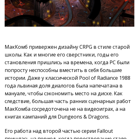
МакКомб привержен дизайну CRPG в стиле старой
школы. Как и многие его сверстники, годы его
становления пришлись на времена, когда PC были
попросту неспособны вместить в себя большие
истории. Даже у классической Pool of Radiance 1988
года львиная доля диалогов была напечатана в
мануале, чтобы сэкономить место на диске. Как
следствие, большая часть ранних сценарных работ
МакКомба сосредоточена не на видеоиграх, а на
книгах кампаний для Dungeons & Dragons.
Его работа над второй частью серии Fallout
пришлась на период, когда повествование стало