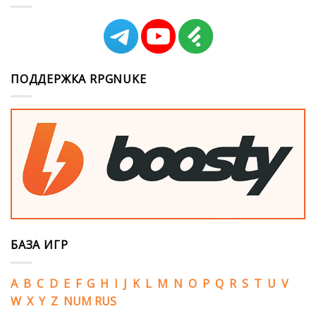
ПОДДЕРЖКА RPGNUKE
БАЗА ИГР
A
B
C
D
E
F
G
H
I
J
K
L
M
N
O
P
Q
R
S
T
U
V
W
X
Y
Z
NUM
RUS