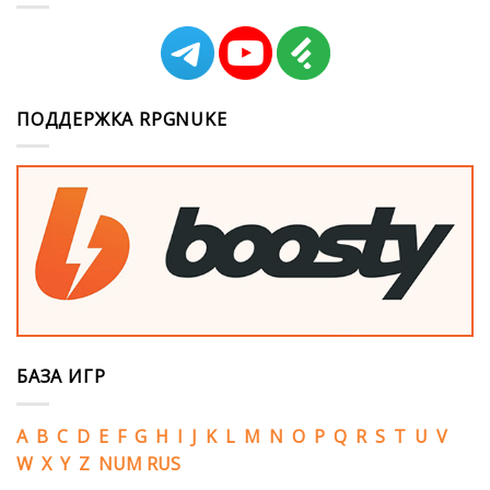
ПОДДЕРЖКА RPGNUKE
БАЗА ИГР
A
B
C
D
E
F
G
H
I
J
K
L
M
N
O
P
Q
R
S
T
U
V
W
X
Y
Z
NUM
RUS