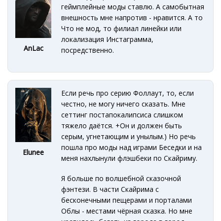
геймплейные моды ставлю. А самобытная
внешность мне напротив - нравится. А то
Что не мод, то филиал линейки или
локализация Инстаграмма,
AnLac
посредственно.
Если речь про серию Фоллаут, то, если
честно, не могу ничего сказать. Мне
сеттинг постапокалипсиса слишком
тяжело даётся. +Он и должен быть
серым, угнетающим и унылым.) Но речь
пошла про моды над играми Беседки и на
Elunee
меня нахлынули флэшбеки по Скайриму.
Я больше по волшебной сказочной
фэнтези. В части Скайрима с
бесконечными пещерами и порталами
Облы - местами чёрная сказка. Но мне