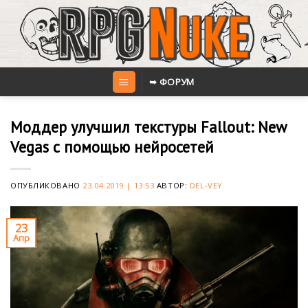
Skip
to
content
➥ ФОРУМ
Моддер улучшил текстуры Fallout: New
Vegas с помощью нейросетей
ОПУБЛИКОВАНО
23.04.2019 | 13:53
АВТОР:
DEL-VEY
23
Апр