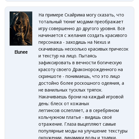
На примере Скайрима могу сказать, что
тотальный тюниг модами преображает
игру совершенно до другого уровня. Всё
начинается с желания создать красивого
персонажа - заходишь на Nexus и
скачиваешь несколько красивых причесок
Elunee
и текстур на лицо. Пытаясь
зафиксировать в вечности богическую
красоту своего Драконорожденного на
скриншоте - понимаешь, что это лицо
достойно более роскошного одеяния, а
не ванильных тусклых тряпок.
Накачиваешь брони на каждый игровой
день: блеск от кожаных
леггинсов ослепляет, а в серебряном
кольчужном платье - видишь своё
отражение. Глаза выцепляют самые
популярные моды на улучшение текстуры
окружении, динамики воды и травки,