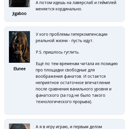
А потом идешь на лаверслаб и геймплей
меняется кординально.
Jigaboo
У кого проблемы гиперкомпенсации
реальной жизни - пусть идут.
P.S. пришлось гуглить.
Ещё по тем временам читала их позицию
Elunee
про площадки свободные для
воображения фанатов. И остается
неприятное остаточное впечатление
после сравнения ванильного уровня и
фанатского (за год не было такого
технологического прорыва).
А я в игру играю, и первым делом