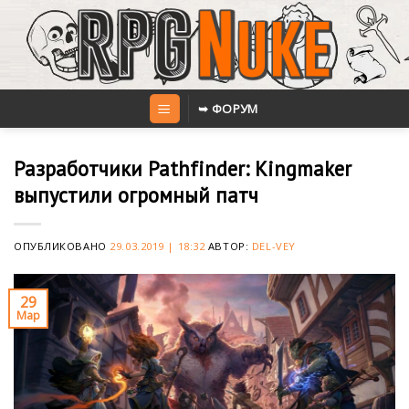
Skip
to
content
➥ ФОРУМ
Разработчики Pathfinder: Kingmaker
выпустили огромный патч
ОПУБЛИКОВАНО
29.03.2019 | 18:32
АВТОР:
DEL-VEY
29
Мар