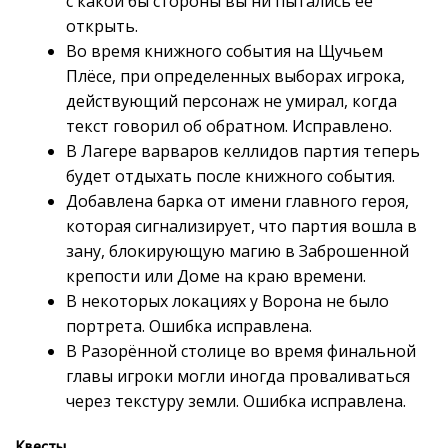
с какой бы стороны вы ни пытались её
открыть.
Во время книжного события на Щучьем
Плёсе, при определенных выборах игрока,
действующий персонаж не умирал, когда
текст говорил об обратном. Исправлено.
В Лагере варваров келлидов партия теперь
будет отдыхать после книжного события.
Добавлена барка от имени главного героя,
которая сигнализирует, что партия вошла в
зану, блокирующую магию в Заброшенной
крепости или Доме на краю времени.
В некоторых локациях у Ворона не было
портрета. Ошибка исправлена.
В Разорённой столице во время финальной
главы игроки могли иногда проваливаться
через текстуру земли. Ошибка исправлена.
Квесты