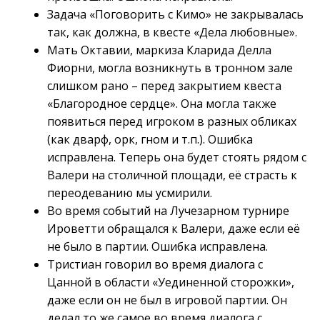
Задача «Поговорить с Кимо» не закрывалась
так, как должна, в квесте «Дела любовные».
Мать Октавии, маркиза Кларида Делла
Фиорни, могла возникнуть в тронном зале
слишком рано – перед закрытием квеста
«Благородное сердце». Она могла также
появиться перед игроком в разных обликах
(как дварф, орк, гном и т.п.). Ошибка
исправлена. Теперь она будет стоять рядом с
Валери на столичной площади, её страсть к
переодеванию мы усмирили.
Во время событий на Лучезарном турнире
Ироветти обращался к Валери, даже если её
не было в партии. Ошибка исправлена.
Тристиан говорил во время диалога с
Цанной в области «Уединенной сторожки»,
даже если он не был в игровой партии. Он
делал то же самое во время диалога с