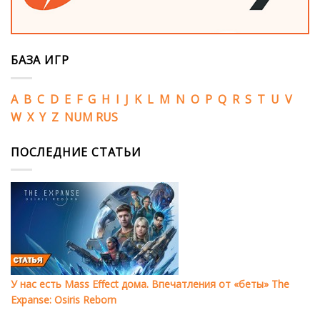
БАЗА ИГР
A
B
C
D
E
F
G
H
I
J
K
L
M
N
O
P
Q
R
S
T
U
V
W
X
Y
Z
NUM
RUS
ПОСЛЕДНИЕ СТАТЬИ
У нас есть Mass Effect дома. Впечатления от «беты» The
Expanse: Osiris Reborn