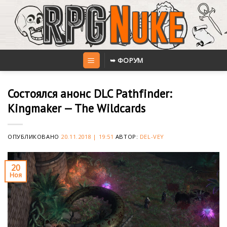
Skip
to
content
➥ ФОРУМ
Состоялся анонс DLC Pathfinder:
Kingmaker — The Wildcards
ОПУБЛИКОВАНО
20.11.2018 | 19:51
АВТОР:
DEL-VEY
20
Ноя