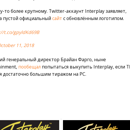
-то более крупному. Twitter-аккаунт Interplay заявляет,
 на пустой официальный
сайт
с обновлённым логотипом.
://t.co/gpyldKd69B
ctober 11, 2018
ий генеральный директор Брайан Фарго, ныне
ainment,
пообещал
попытаться выкупить Interplay, если T
тся достаточно большим тиражом на PC.