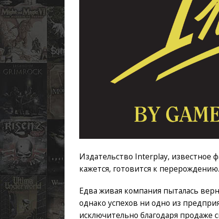
Издательство Interplay, известное
кажется, готовится к перерождению
Едва живая компания пыталась верну
однако успехов ни одно из предприя
исключительно благодаря продаже св