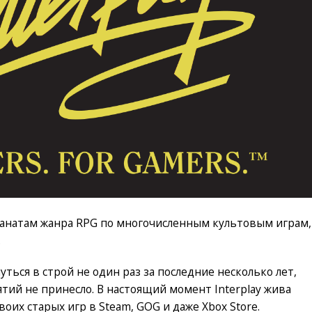
 фанатам жанра RPG по многочисленным культовым играм,
.
ться в строй не один раз за последние несколько лет,
тий не принесло. В настоящий момент Interplay жива
оих старых игр в Steam, GOG и даже Xbox Store.