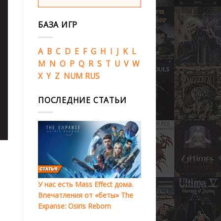
БАЗА ИГР
A
B
C
D
E
F
G
H
I
J
K
L
M
N
O
P
Q
R
S
T
U
V
W
X
Y
Z
NUM
RUS
ПОСЛЕДНИЕ СТАТЬИ
У нас есть Mass Effect дома.
Впечатления от «беты» The
Expanse: Osiris Reborn