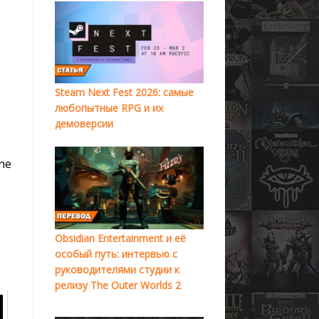
Steam Next Fest 2026: самые
любопытные RPG и их
демоверсии
he
Obsidian Entertainment и её
особый путь: интервью с
руководителями студии к
релизу The Outer Worlds 2