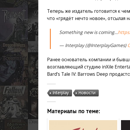
Теперь же издатель готовится к чему
что «грядёт нечто новое», отсылая
Something new is coming…
https
— Interplay (@InterplayGames)
O
Ранее основатель компании и бывш
возглавляющий студию inXile Entert
Bard’s Tale IV: Barrows Deep продас
Interplay
Новости
Материалы по теме: