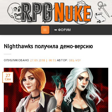
Skip
to
content
➥ ФОРУМ
Nighthawks получила демо-версию
ОПУБЛИКОВАНО
27.09.2018 | 00:15
АВТОР:
DEL-VEY
27
Сен