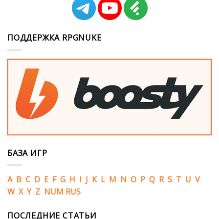
ПОДДЕРЖКА RPGNUKE
БАЗА ИГР
A
B
C
D
E
F
G
H
I
J
K
L
M
N
O
P
Q
R
S
T
U
V
W
X
Y
Z
NUM
RUS
ПОСЛЕДНИЕ СТАТЬИ