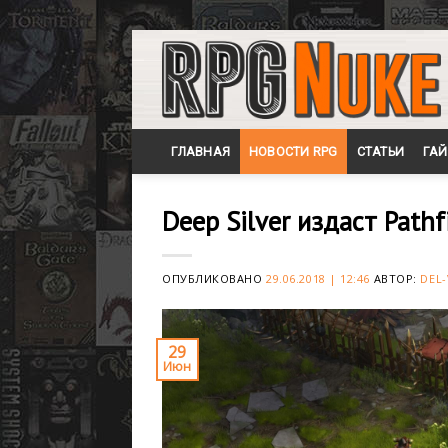
Skip
to
content
ГЛАВНАЯ
НОВОСТИ RPG
СТАТЬИ
ГА
Deep Silver издаст Pathf
ОПУБЛИКОВАНО
29.06.2018 | 12:46
АВТОР:
DEL-
29
Июн