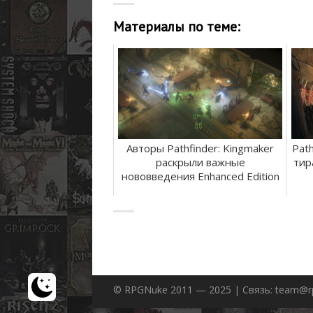
Материалы по теме:
Авторы Pathfinder: Kingmaker
Pat
раскрыли важные
тир
нововведения Enhanced Edition
© RPGNuke 2011 — 2025 | Связь: team@r