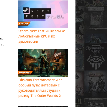
Steam Next Fest 2026: самые
любопытные RPG и их
ен
демоверсии
а-
Obsidian Entertainment и её
особый путь: интервью с
руководителями студии к
релизу The Outer Worlds 2