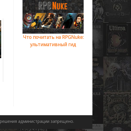
Что почитать на RPGNuke:
ультимативный гид
азрешения администрации запрещено.