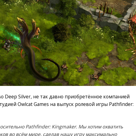
во Deep Silver, не так давно приобретённое компанией
тудией Owlcat Games на выпуск ролевой игры Pathfinder:
сительно Pathfinder: Kingmaker. Мы хотим охватить
ков во всём мире, сделав нашу игру максимально