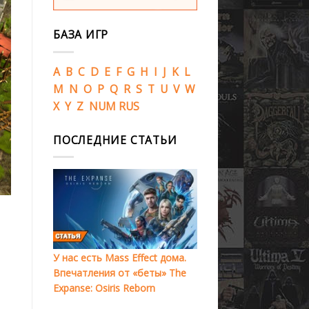
БАЗА ИГР
A
B
C
D
E
F
G
H
I
J
K
L
M
N
O
P
Q
R
S
T
U
V
W
X
Y
Z
NUM
RUS
ПОСЛЕДНИЕ СТАТЬИ
У нас есть Mass Effect дома.
Впечатления от «беты» The
Expanse: Osiris Reborn