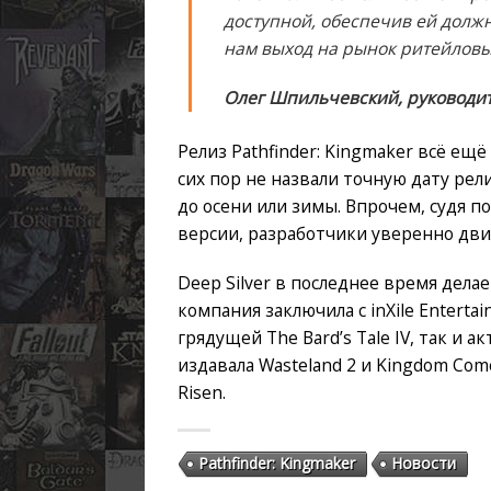
доступной, обеспечив ей должн
нам выход на рынок ритейловы
Олег Шпильчевский, руководи
Релиз Pathfinder: Kingmaker всё ещё
сих пор не назвали точную дату рел
до осени или зимы. Впрочем, судя по
версии, разработчики уверенно дви
Deep Silver в последнее время дела
компания заключила с inXile Enterta
грядущей The Bard’s Tale IV, так и
издавала Wasteland 2 и Kingdom Come
Risen.
Pathfinder: Kingmaker
Новости