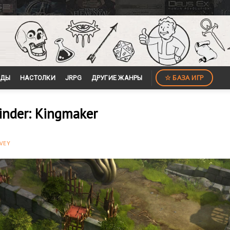
☆ БАЗА ИГР
ЙДЫ
НАСТОЛКИ
JRPG
ДРУГИЕ ЖАНРЫ
inder: Kingmaker
VEY