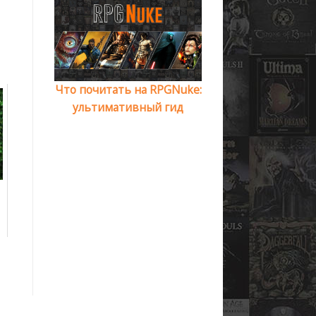
Что почитать на RPGNuke:
ультимативный гид