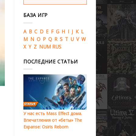
БАЗА ИГР
A
B
C
D
E
F
G
H
I
J
K
L
M
N
O
P
Q
R
S
T
U
V
W
X
Y
Z
NUM
RUS
ПОСЛЕДНИЕ СТАТЬИ
У нас есть Mass Effect дома.
Впечатления от «беты» The
Expanse: Osiris Reborn