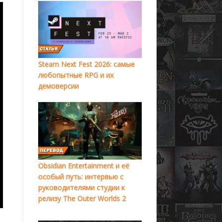
Steam Next Fest 2026: самые
любопытные RPG и их
демоверсии
Obsidian Entertainment и её
особый путь: интервью с
руководителями студии к
релизу The Outer Worlds 2