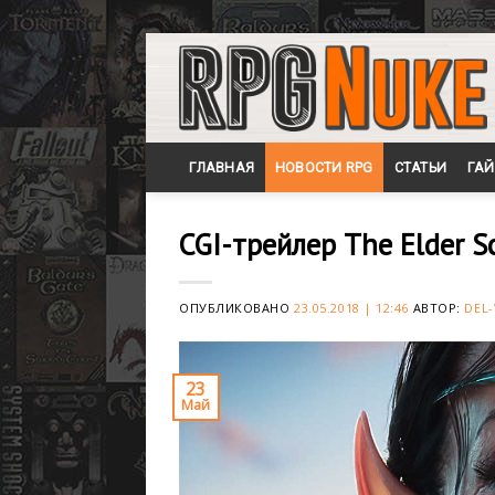
Skip
to
content
ГЛАВНАЯ
НОВОСТИ RPG
СТАТЬИ
ГА
CGI-трейлер The Elder S
ОПУБЛИКОВАНО
23.05.2018 | 12:46
АВТОР:
DEL-
23
Май