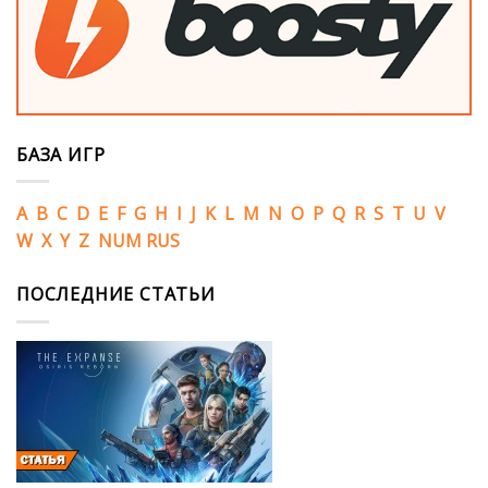
БАЗА ИГР
A
B
C
D
E
F
G
H
I
J
K
L
M
N
O
P
Q
R
S
T
U
V
W
X
Y
Z
NUM
RUS
ПОСЛЕДНИЕ СТАТЬИ