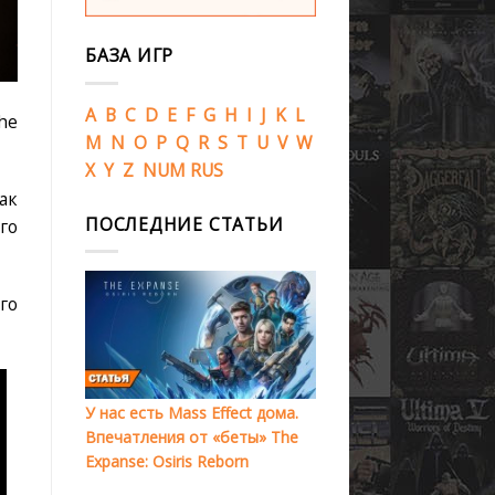
БАЗА ИГР
A
B
C
D
E
F
G
H
I
J
K
L
he
M
N
O
P
Q
R
S
T
U
V
W
X
Y
Z
NUM
RUS
ак
ПОСЛЕДНИЕ СТАТЬИ
го
го
У нас есть Mass Effect дома.
Впечатления от «беты» The
Expanse: Osiris Reborn