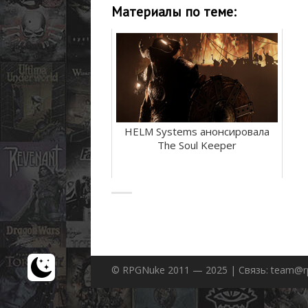
Материалы по теме:
HELM Systems анонсировала
The Soul Keeper
© RPGNuke 2011 — 2025 | Связь: team@r