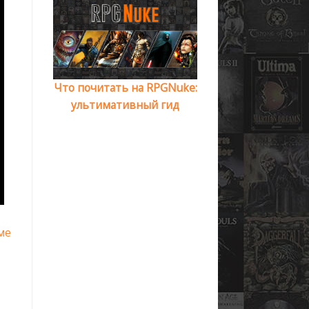
Что почитать на RPGNuke:
ультимативный гид
ме