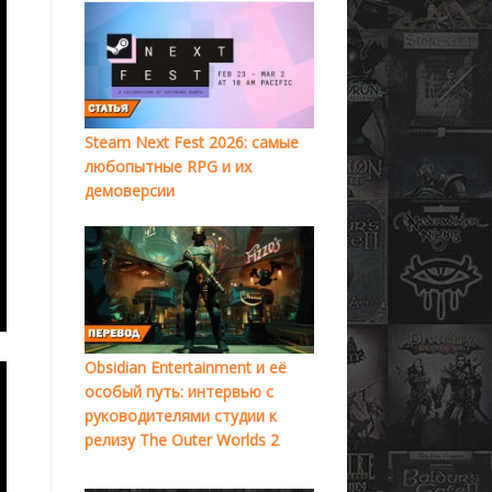
Steam Next Fest 2026: самые
любопытные RPG и их
демоверсии
Obsidian Entertainment и её
особый путь: интервью с
руководителями студии к
релизу The Outer Worlds 2