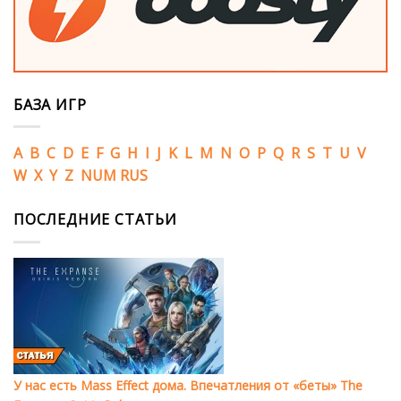
БАЗА ИГР
A
B
C
D
E
F
G
H
I
J
K
L
M
N
O
P
Q
R
S
T
U
V
W
X
Y
Z
NUM
RUS
ПОСЛЕДНИЕ СТАТЬИ
У нас есть Mass Effect дома. Впечатления от «беты» The