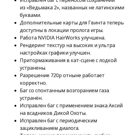
Исправлен баг с переносом сохранений
из «Ведьмака 2», названных не латинскими
буквами.
Дополнительные карты для Гвинта теперь
доступны в локации пролога игры.
Работа NVIDIA HairWorks улучшена.
Рендеринг текстур на высоких и ультра
настройках графики улучшен.
Притормаживания в кат-сцене с лодкой
устранены.
Разрешение 720p отныне работает
корректно.
Баг со спонтанным возгоранием газа
устранён.
Исправлен баг с применением знака Аксий
на всадников Дикой Охоты.
Исправлен баг с периодическим
зацикливанием диалога.