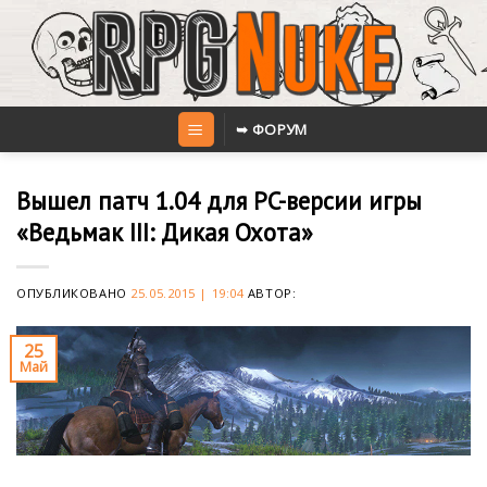
Skip
to
content
➥ ФОРУМ
Вышел патч 1.04 для PC-версии игры
«Ведьмак III: Дикая Охота»
ОПУБЛИКОВАНО
25.05.2015 | 19:04
АВТОР:
25
Май