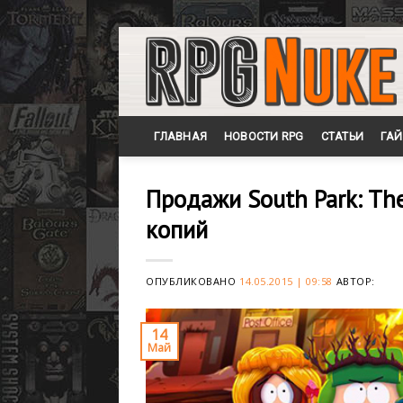
Skip
to
content
ГЛАВНАЯ
НОВОСТИ RPG
СТАТЬИ
ГА
Продажи South Park: The
копий
ОПУБЛИКОВАНО
14.05.2015 | 09:58
АВТОР:
14
Май