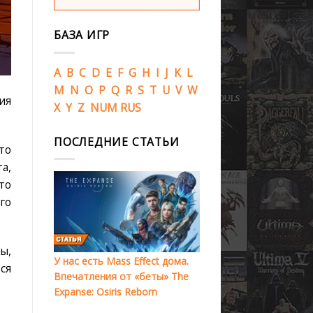
БАЗА ИГР
A
B
C
D
E
F
G
H
I
J
K
L
M
N
O
P
Q
R
S
T
U
V
W
ия
X
Y
Z
NUM
RUS
ПОСЛЕДНИЕ СТАТЬИ
то
а,
то
го
ы,
У нас есть Mass Effect дома.
ся
Впечатления от «беты» The
Expanse: Osiris Reborn