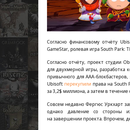
Согласно финансовому отчёту Ubi
GameStar, ролевая игра South Park: 
Согласно отчёту, проект студии Ob
для двухмерной игры, разработка к
привычного для AAA-блокбастеров,
Ubisoft
перекупили
права на South P
за 3,2$ миллиона, а затем в течение
Совсем недавно Фергюс Уркхарт зая
однако давление со стороны из
на завершении проекта. Впрочем, д