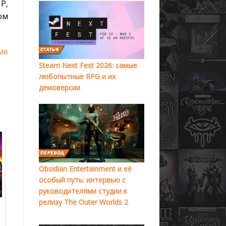
P,
ом
ме
Steam Next Fest 2026: самые
любопытные RPG и их
демоверсии
Obsidian Entertainment и её
особый путь: интервью с
руководителями студии к
релизу The Outer Worlds 2