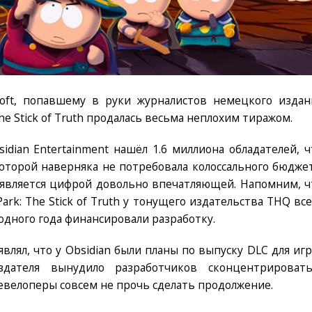
soft, попавшему в руки журналистов немецкого издан
The Stick of Truth продалась весьма неплохим тиражом.
sidian Entertainment нашёл 1.6 миллиона обладателей, ч
оторой наверняка не потребовала колоссального бюджет
 является цифрой довольно впечатляющей. Напомним, ч
ark: The Stick of Truth у тонущего издательства THQ все
 одного года финансировали разработку.
влял, что у Obsidian были планы по выпуску DLC для игр
дателя вынудило разработчиков сконцентрировать
евелоперы совсем не прочь сделать продолжение.