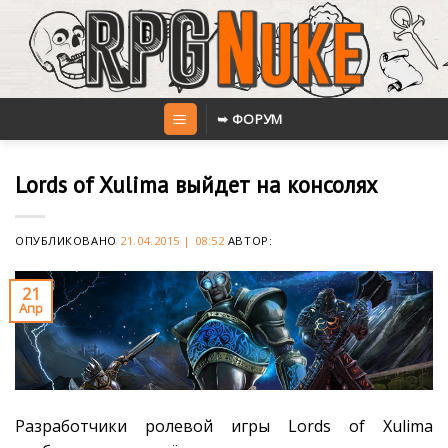
Skip
to
content
➥ ФОРУМ
Lords of Xulima выйдет на консолях
ОПУБЛИКОВАНО
21.04.2015 | 08:52
АВТОР:
21
Апр
Разработчики ролевой игры Lords of Xulima