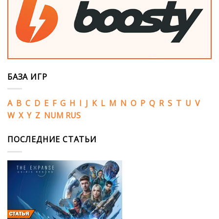
БАЗА ИГР
A
B
C
D
E
F
G
H
I
J
K
L
M
N
O
P
Q
R
S
T
U
V
W
X
Y
Z
NUM
RUS
ПОСЛЕДНИЕ СТАТЬИ