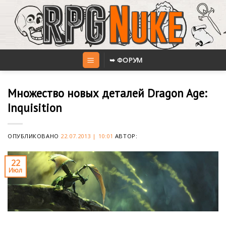
Skip
to
content
➥ ФОРУМ
Множество новых деталей Dragon Age:
Inquisition
ОПУБЛИКОВАНО
22.07.2013 | 10:01
АВТОР:
22
Июл