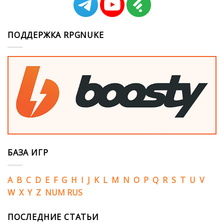
ПОДДЕРЖКА RPGNUKE
БАЗА ИГР
A
B
C
D
E
F
G
H
I
J
K
L
M
N
O
P
Q
R
S
T
U
V
W
X
Y
Z
NUM
RUS
ПОСЛЕДНИЕ СТАТЬИ