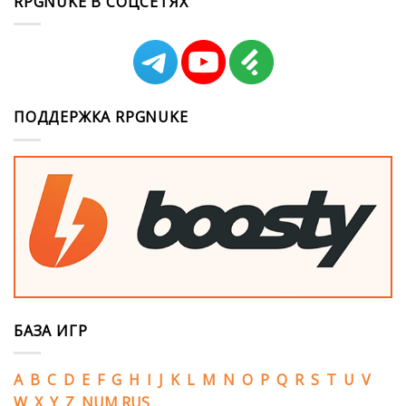
RPGNUKE В СОЦСЕТЯХ
ПОДДЕРЖКА RPGNUKE
БАЗА ИГР
A
B
C
D
E
F
G
H
I
J
K
L
M
N
O
P
Q
R
S
T
U
V
W
X
Y
Z
NUM
RUS