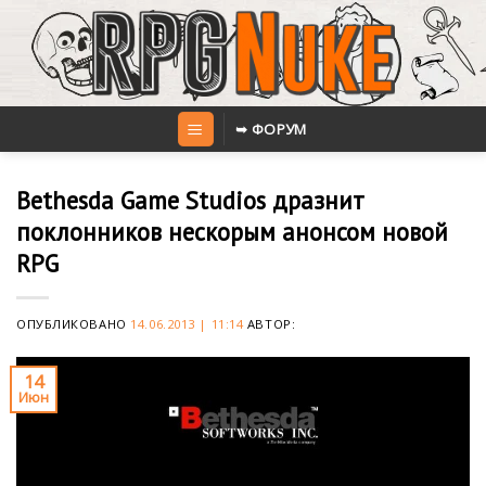
Skip
to
content
➥ ФОРУМ
Bethesda Game Studios дразнит
поклонников нескорым анонсом новой
RPG
ОПУБЛИКОВАНО
14.06.2013 | 11:14
АВТОР:
14
Июн