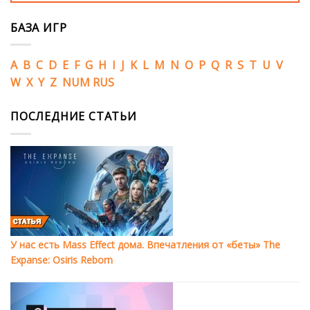
БАЗА ИГР
A
B
C
D
E
F
G
H
I
J
K
L
M
N
O
P
Q
R
S
T
U
V
W
X
Y
Z
NUM
RUS
ПОСЛЕДНИЕ СТАТЬИ
У нас есть Mass Effect дома. Впечатления от «беты» The
Expanse: Osiris Reborn