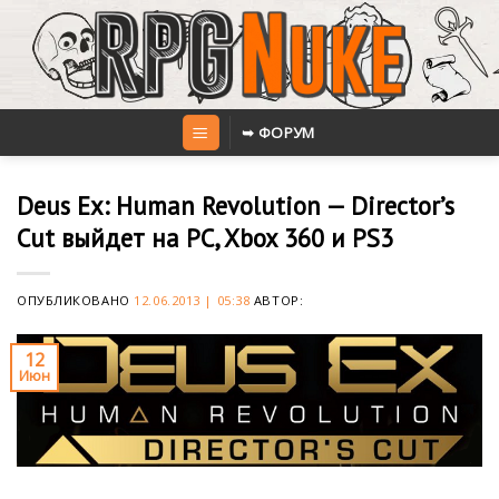
Skip
to
content
➥ ФОРУМ
Deus Ex: Human Revolution — Director’s
Cut выйдет на PC, Xbox 360 и PS3
ОПУБЛИКОВАНО
12.06.2013 | 05:38
АВТОР:
12
Июн