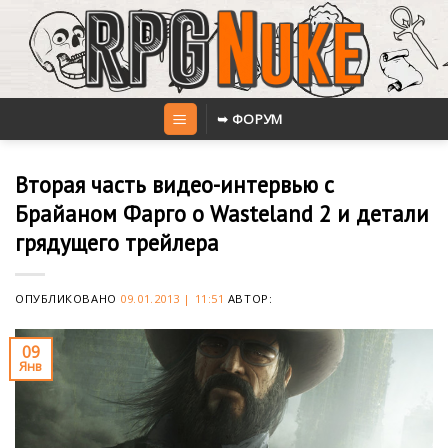
Skip
to
content
➥ ФОРУМ
Вторая часть видео-интервью с
Брайаном Фарго о Wasteland 2 и детали
грядущего трейлера
ОПУБЛИКОВАНО
09.01.2013 | 11:51
АВТОР:
09
Янв