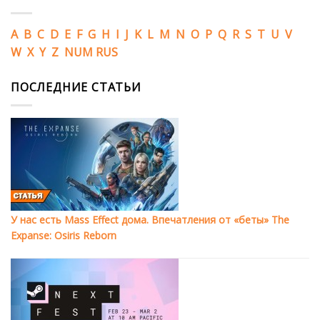
A
B
C
D
E
F
G
H
I
J
K
L
M
N
O
P
Q
R
S
T
U
V
W
X
Y
Z
NUM
RUS
ПОСЛЕДНИЕ СТАТЬИ
У нас есть Mass Effect дома. Впечатления от «беты» The
Expanse: Osiris Reborn