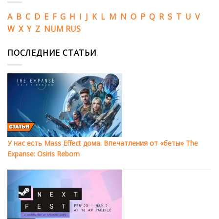
A
B
C
D
E
F
G
H
I
J
K
L
M
N
O
P
Q
R
S
T
U
V
W
X
Y
Z
NUM
RUS
ПОСЛЕДНИЕ СТАТЬИ
У нас есть Mass Effect дома. Впечатления от «беты» The
Expanse: Osiris Reborn