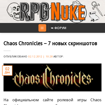
Skip
to
content
➥ ФОРУМ
Chaos Chronicles – 7 новых скриншотов
ОПУБЛИКОВАНО
02.12.2012 | 10:28
АВТОР:
02
Дек
На официальном сайте ролевой игры Chaos