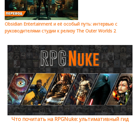
Obsidian Entertainment и её особый путь: интервью с
руководителями студии к релизу The Outer Worlds 2
Что почитать на RPGNuke: ультимативный гид