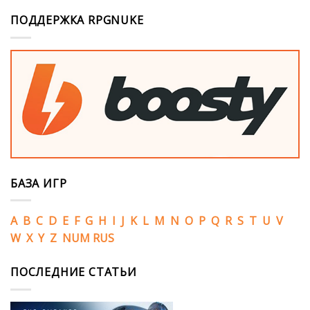
ПОДДЕРЖКА RPGNUKE
БАЗА ИГР
A
B
C
D
E
F
G
H
I
J
K
L
M
N
O
P
Q
R
S
T
U
V
W
X
Y
Z
NUM
RUS
ПОСЛЕДНИЕ СТАТЬИ