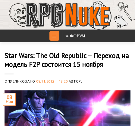
Skip
to
content
➥ ФОРУМ
Star Wars: The Old Republic – Переход на
модель F2P состоится 15 ноября
ОПУБЛИКОВАНО
08.11.2012 | 18:20
АВТОР:
08
Ноя