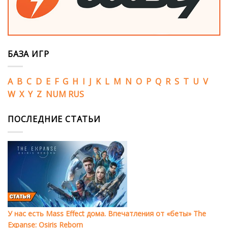
БАЗА ИГР
A
B
C
D
E
F
G
H
I
J
K
L
M
N
O
P
Q
R
S
T
U
V
W
X
Y
Z
NUM
RUS
ПОСЛЕДНИЕ СТАТЬИ
У нас есть Mass Effect дома. Впечатления от «беты» The
Expanse: Osiris Reborn