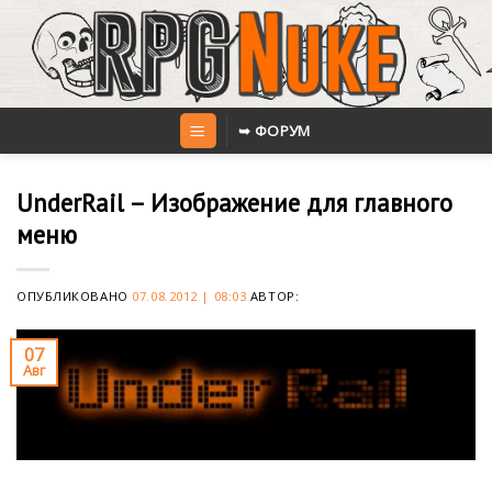
Skip
to
content
➥ ФОРУМ
UnderRail – Изображение для главного
меню
ОПУБЛИКОВАНО
07.08.2012 | 08:03
АВТОР:
07
Авг