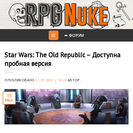
Skip
to
content
➥ ФОРУМ
Star Wars: The Old Republic – Доступна
пробная версия
ОПУБЛИКОВАНО
11.07.2012 | 14:24
АВТОР:
11
Июл