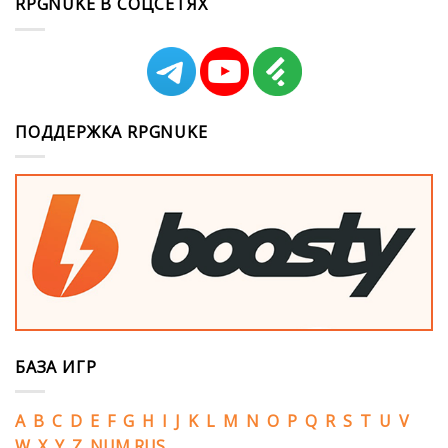
RPGNUKE В СОЦСЕТЯХ
ПОДДЕРЖКА RPGNUKE
БАЗА ИГР
A
B
C
D
E
F
G
H
I
J
K
L
M
N
O
P
Q
R
S
T
U
V
W
X
Y
Z
NUM
RUS