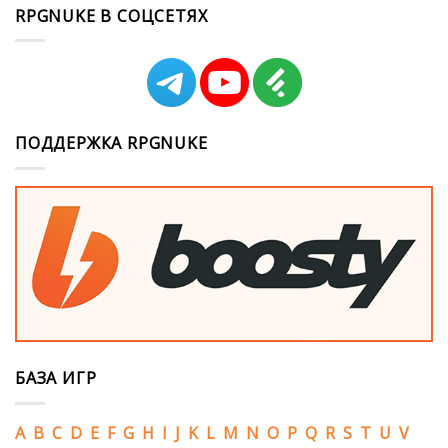
RPGNUKE В СОЦСЕТЯХ
ПОДДЕРЖКА RPGNUKE
БАЗА ИГР
A
B
C
D
E
F
G
H
I
J
K
L
M
N
O
P
Q
R
S
T
U
V