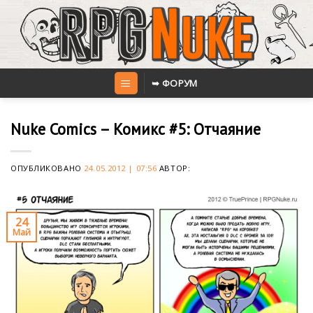
Skip
to
content
➥ ФОРУМ
Nuke Comics – Комикс #5: Отчаяние
ОПУБЛИКОВАНО
24.05.2012 | 07:56
АВТОР:
24
Май