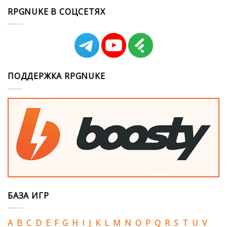
RPGNUKE В СОЦСЕТЯХ
ПОДДЕРЖКА RPGNUKE
БАЗА ИГР
A
B
C
D
E
F
G
H
I
J
K
L
M
N
O
P
Q
R
S
T
U
V