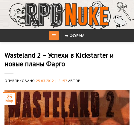
Skip
to
content
➥ ФОРУМ
Wasteland 2 – Успехи в Kickstarter и
новые планы Фарго
ОПУБЛИКОВАНО
25.03.2012 | 21:57
АВТОР:
25
Мар