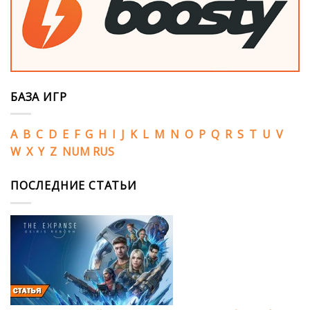
БАЗА ИГР
A
B
C
D
E
F
G
H
I
J
K
L
M
N
O
P
Q
R
S
T
U
V
W
X
Y
Z
NUM
RUS
ПОСЛЕДНИЕ СТАТЬИ