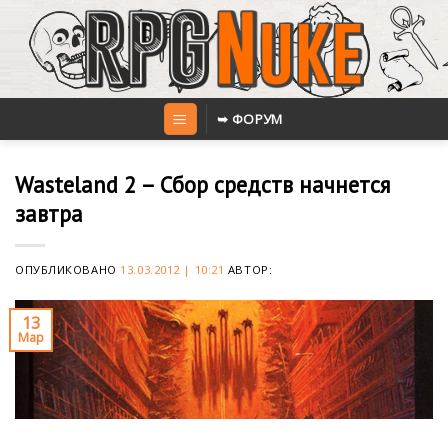
Skip
to
content
➥ ФОРУМ
Wasteland 2 – Сбор средств начнется
завтра
ОПУБЛИКОВАНО
13.03.2012 | 10:21
АВТОР:
13
Мар