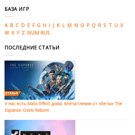
БАЗА ИГР
A
B
C
D
E
F
G
H
I
J
K
L
M
N
O
P
Q
R
S
T
U
V
W
X
Y
Z
NUM
RUS
ПОСЛЕДНИЕ СТАТЬИ
У нас есть Mass Effect дома. Впечатления от «беты» The
Expanse: Osiris Reborn