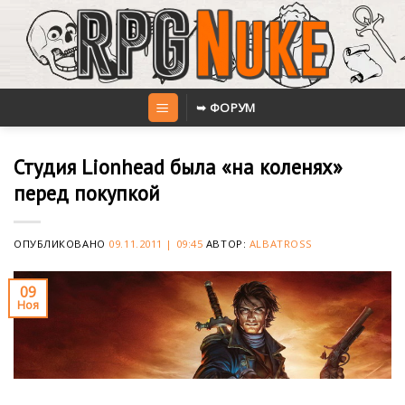
Skip
to
content
➥ ФОРУМ
Студия Lionhead была «на коленях»
перед покупкой
ОПУБЛИКОВАНО
09.11.2011 | 09:45
АВТОР:
ALBATROSS
09
Ноя